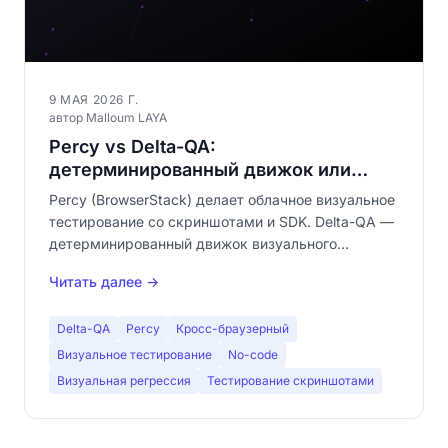
9 МАЯ 2026 Г.
автор Malloum LAYA
Percy vs Delta-QA:
детерминированный движок или
скриншоты в облаке?
Percy (BrowserStack) делает облачное визуальное
тестирование со скриншотами и SDK. Delta-QA —
детерминированный движок визуального
сравнения, no-code и локальный. Полное
Читать далее →
сравнение: код vs no-code, облако vs локально,
платно vs бесплатно.
Delta-QA
Percy
Кросс-браузерный
Визуальное тестирование
No-code
Визуальная регрессия
Тестирование скриншотами