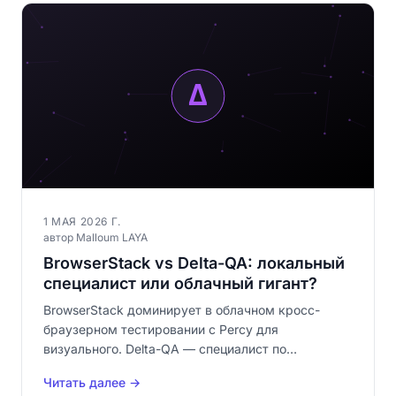
1 МАЯ 2026 Г.
автор Malloum LAYA
BrowserStack vs Delta-QA: локальный
специалист или облачный гигант?
BrowserStack доминирует в облачном кросс-
браузерном тестировании с Percy для
визуального. Delta-QA — специалист по
визуальному тестированию no-code, локальный и
Читать далее →
бесплатный. Детальное сравнение подходов, цен