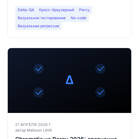
и сценариев использования.
Delta-QA
Кросс-браузерный
Percy
Визуальное тестирование
No-code
Визуальная регрессия
21 АПРЕЛЯ 2026 Г.
автор Malloum LAYA