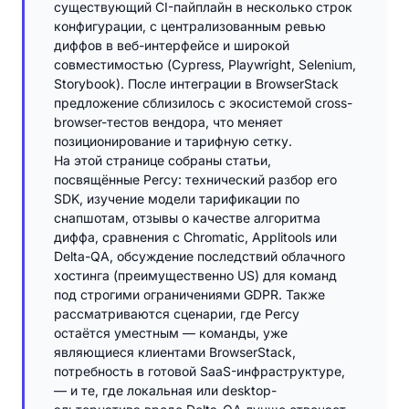
существующий CI-пайплайн в несколько строк
конфигурации, с централизованным ревью
диффов в веб-интерфейсе и широкой
совместимостью (Cypress, Playwright, Selenium,
Storybook). После интеграции в BrowserStack
предложение сблизилось с экосистемой cross-
browser-тестов вендора, что меняет
позиционирование и тарифную сетку.
На этой странице собраны статьи,
посвящённые Percy: технический разбор его
SDK, изучение модели тарификации по
снапшотам, отзывы о качестве алгоритма
диффа, сравнения с Chromatic, Applitools или
Delta-QA, обсуждение последствий облачного
хостинга (преимущественно US) для команд
под строгими ограничениями GDPR. Также
рассматриваются сценарии, где Percy
остаётся уместным — команды, уже
являющиеся клиентами BrowserStack,
потребность в готовой SaaS-инфраструктуре,
— и те, где локальная или desktop-