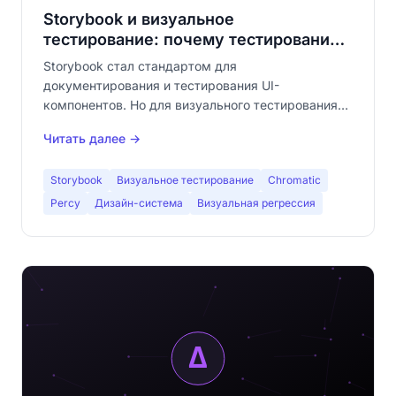
Storybook и визуальное
тестирование: почему тестирования
изолированных компонентов
Storybook стал стандартом для
недостаточно
документирования и тестирования UI-
компонентов. Но для визуального тестирования
изолированных компонентов недостаточно.
Читать далее →
Узнайте, как сочетать Storybook с визуальным
тестированием полных страниц для реального
Storybook
Визуальное тестирование
Chromatic
покрытия.
Percy
Дизайн-система
Визуальная регрессия