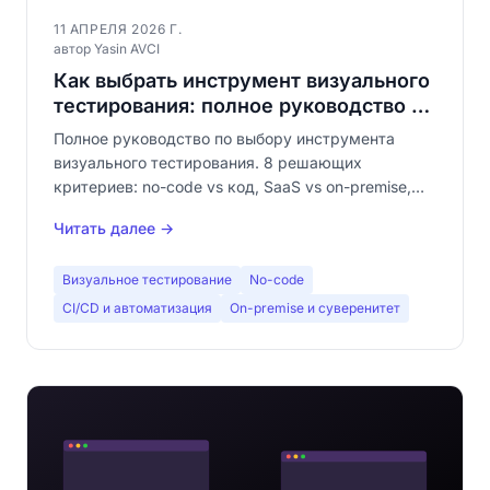
11 АПРЕЛЯ 2026 Г.
автор Yasin AVCI
Как выбрать инструмент визуального
тестирования: полное руководство по
покупке (2026)
Полное руководство по выбору инструмента
визуального тестирования. 8 решающих
критериев: no-code vs код, SaaS vs on-premise,
ложные срабатывания, CI/CD,
Читать далее →
мультибраузерность, baselines и
конфиденциальность данных.
Визуальное тестирование
No-code
CI/CD и автоматизация
On-premise и суверенитет