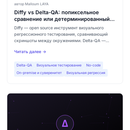
автор Malloum LAYA
Diffy vs Delta-QA: попиксельное
сравнение или детерминированный
движок?
Diffy — open source инструмент визуального
регрессионного тестирования, сравнивающий
скриншоты между окружениями. Delta-QA —
детерминированный движок без кода и без
Читать далее →
зависимости от LLM. Подробное сравнение для
выбора инструмента.
Delta-QA
Визуальное тестирование
No-code
On-premise и суверенитет
Визуальная регрессия