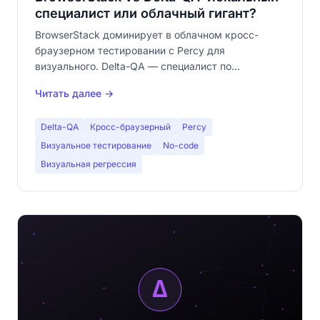
специалист или облачный гигант?
BrowserStack доминирует в облачном кросс-
браузерном тестировании с Percy для
визуального. Delta-QA — специалист по
визуальному тестированию no-code, локальный и
Читать далее →
бесплатный. Детальное сравнение подходов, цен
и сценариев использования.
Delta-QA
Кросс-браузерный
Percy
Визуальное тестирование
No-code
Визуальная регрессия