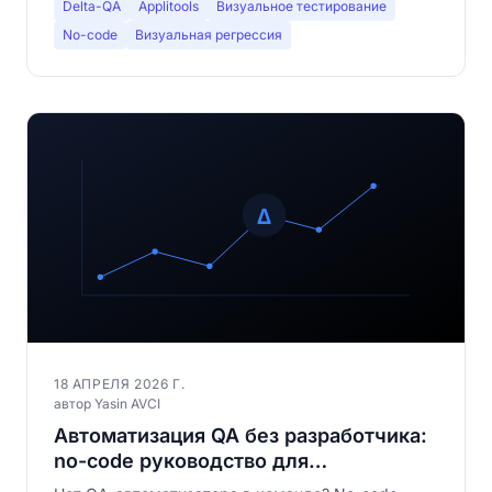
Delta-QA
Applitools
Визуальное тестирование
No-code
Визуальная регрессия
18 АПРЕЛЯ 2026 Г.
автор Yasin AVCI
Автоматизация QA без разработчика:
no-code руководство для
тестировщиков