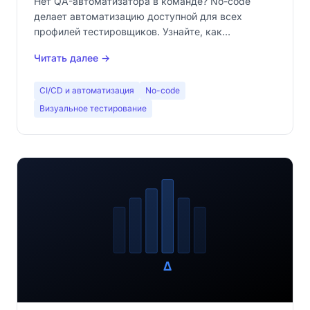
Нет QA-автоматизатора в команде? No-code
делает автоматизацию доступной для всех
профилей тестировщиков. Узнайте, как
автоматизировать визуальные тесты без единой
Читать далее →
строки кода.
CI/CD и автоматизация
No-code
Визуальное тестирование