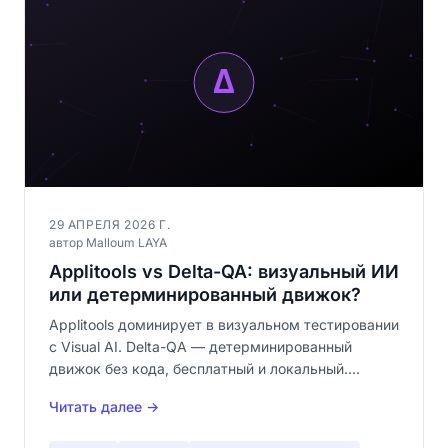
29 АПРЕЛЯ 2026 Г.
автор Malloum LAYA
Applitools vs Delta-QA: визуальный ИИ
или детерминированный движок?
Applitools доминирует в визуальном тестировании
с Visual AI. Delta-QA — детерминированный
движок без кода, бесплатный и локальный.
Детальное сравнение: ИИ vs детерминизм,
Читать далее →
облако vs локально, enterprise vs доступность.