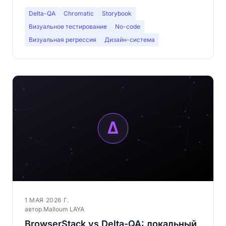
Delta-QA
Chromatic
Storybook
Визуальное тестирование
No-code
Визуальная регрессия
Дизайн-система
1 МАЯ 2026 Г.
автор Malloum LAYA
BrowserStack vs Delta-QA: локальный