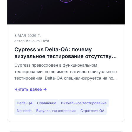
3 МАЯ 2026 Г.
автор Malloum LAYA
Cypress vs Delta-QA: почему
визуальное тестирование отсутствует
в вашей Cypress-сюите
Cypress превосходен в функциональном
тестировании, но не имеет нативного визуального
тестирования. Delta-QA специализируется на no-
code визуальном тестировании. Узнайте, почему
Читать далее →
их комбинация даёт полное QA-покрытие.
Delta-QA
Сравнение
Визуальное тестирование
No-code
Визуальная регрессия
Стратегия QA