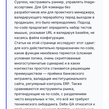
Cypress, настраивать раннер, управлять image-
ассертами. Для QA-команды без
разработчиков или для проектного менеджера,
валидирующего переработку перед выходом в
продакшен, это было непреодолимо. Подход
no-code предлагает определять набор тестов
мышью, указывая URL и валидируя baseline, не
касаясь файла конфигурации.
Статьи на этой странице исследуют этот сдвиг:
для кого действительно предназначен no-code,
какие функции неизбежно теряются (сложная
условная логика, очень скриптованные
многоступенчатые сценарии) и в каких
контекстах простота становится решающим
преимуществом — приёмка банковского
интранета, валидация институционального
сайта, регулярный контроль ERP. Также
сравниваются инструменты рынка,
претендующие на no-code, с разделением
чисто визуальных и тех, что всё же требуют
технического онбординга. Delta-QA относится к