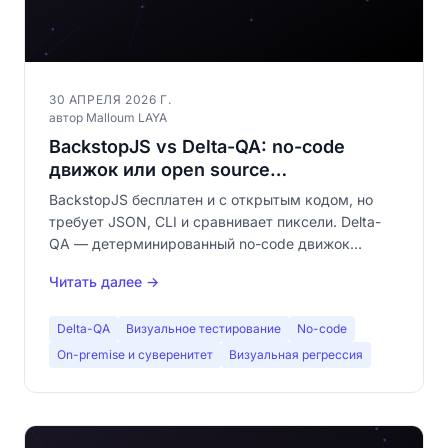
30 АПРЕЛЯ 2026 Г.
автор Malloum LAYA
BackstopJS vs Delta-QA: no-code
движок или open source
попиксельный?
BackstopJS бесплатен и с открытым кодом, но
требует JSON, CLI и сравнивает пиксели. Delta-
QA — детерминированный no-code движок
визуального сравнения. Полное сравнение для
Читать далее →
выбора инструмента визуального тестирования.
Delta-QA
Визуальное тестирование
No-code
On-premise и суверенитет
Визуальная регрессия