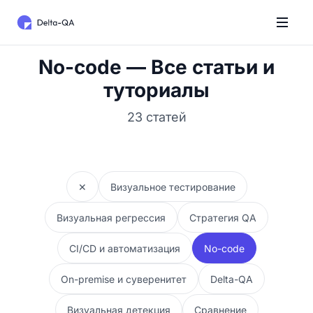
No-code — Все статьи и
туториалы
23 статей
✕
Визуальное тестирование
Визуальная регрессия
Стратегия QA
CI/CD и автоматизация
No-code
On-premise и суверенитет
Delta-QA
Визуальная детекция
Сравнение