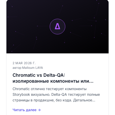
2 МАЯ 2026 Г.
автор Malloum LAYA
Chromatic vs Delta-QA:
изолированные компоненты или
полные страницы?
Chromatic отлично тестирует компоненты
Storybook визуально. Delta-QA тестирует полные
страницы в продакшне, без кода. Детальное
сравнение: компоненты vs страницы, Storybook vs
Читать далее →
no-code, взаимодополняемость.