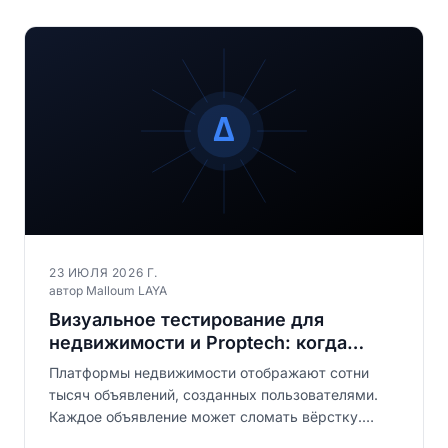
23 ИЮЛЯ 2026 Г.
автор Malloum LAYA
Визуальное тестирование для
недвижимости и Proptech: когда
пользовательский контент ломает
Платформы недвижимости отображают сотни
ваши шаблоны
тысяч объявлений, созданных пользователями.
Каждое объявление может сломать вёрстку.
Визуальное регрессионное тестирование