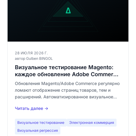
28 ИЮЛЯ 2026 Г.
автор Gulben BINGOL
Визуальное тестирование Magento:
каждое обновление Adobe Commerce
— риск для вашей витрины
Обновления Magento/Adobe Commerce регулярно
ломают отображение страниц товаров, тем и
расширений. Автоматизированное визуальное
тестирование — единственная надёжная защита
Читать далее →
от визуальных регрессий в каталоге из сотен
страниц.
Визуальное тестирование
Электронная коммерция
Визуальная регрессия