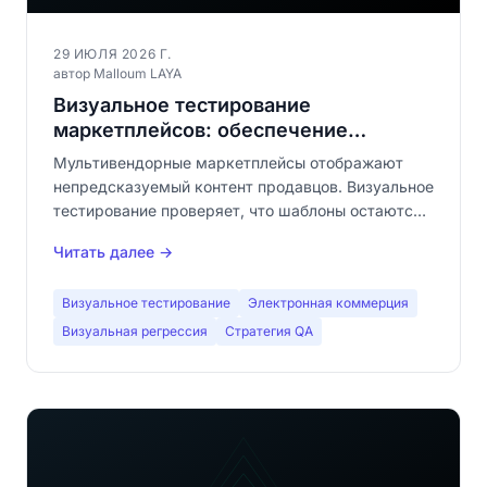
29 ИЮЛЯ 2026 Г.
автор Malloum LAYA
Визуальное тестирование
маркетплейсов: обеспечение
единообразия при непредсказуемом
Мультивендорные маркетплейсы отображают
контенте
непредсказуемый контент продавцов. Визуальное
тестирование проверяет, что шаблоны остаются
согласованными несмотря на вариативность.
Читать далее →
Полное руководство для QA-команд e-commerce.
Визуальное тестирование
Электронная коммерция
Визуальная регрессия
Стратегия QA