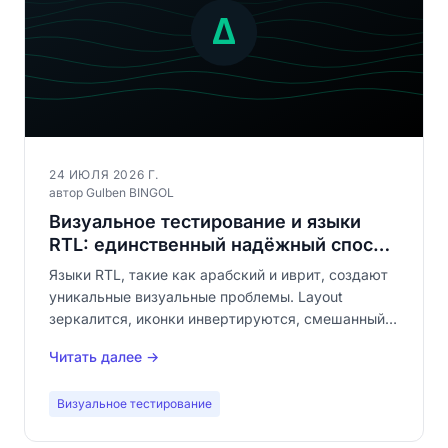
24 ИЮЛЯ 2026 Г.
автор Gulben BINGOL
Визуальное тестирование и языки
RTL: единственный надёжный способ
проверить рендеринг арабского и
Языки RTL, такие как арабский и иврит, создают
иврита
уникальные визуальные проблемы. Layout
зеркалится, иконки инвертируются, смешанный
текст порождает баги направления. Только
Читать далее →
визуальное тестирование проверяет всё это.
Визуальное тестирование