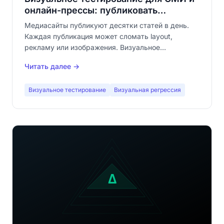
онлайн-прессы: публиковать
непрерывно, не ломая шаблон
Медиасайты публикуют десятки статей в день.
Каждая публикация может сломать layout,
рекламу или изображения. Визуальное
регрессионное тестирование автоматизирует то,
Читать далее →
что никто не успевает проверять вручную.
Визуальное тестирование
Визуальная регрессия