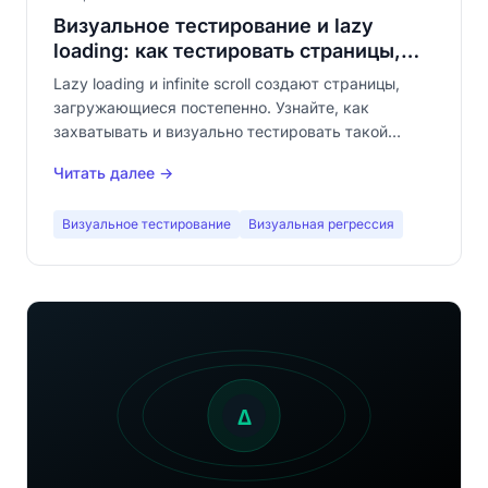
Визуальное тестирование и lazy
loading: как тестировать страницы,
которые строятся при скролле
Lazy loading и infinite scroll создают страницы,
загружающиеся постепенно. Узнайте, как
захватывать и визуально тестировать такой
контент без потери покрытия.
Читать далее →
Визуальное тестирование
Визуальная регрессия