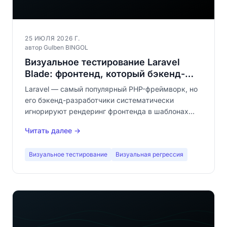
25 ИЮЛЯ 2026 Г.
автор Gulben BINGOL
Визуальное тестирование Laravel
Blade: фронтенд, который бэкенд-
разработчики забывают тестировать
Laravel — самый популярный PHP-фреймворк, но
его бэкенд-разработчики систематически
игнорируют рендеринг фронтенда в шаблонах
Blade. Автоматизированное визуальное
Читать далее →
тестирование закрывает эту огромную брешь в
качестве ваших приложений.
Визуальное тестирование
Визуальная регрессия