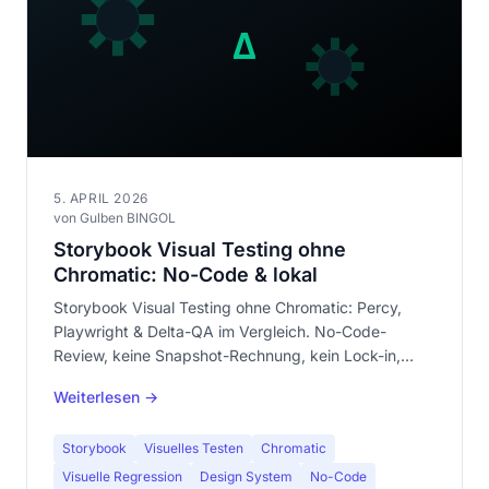
5. APRIL 2026
von Gulben BINGOL
Storybook Visual Testing ohne
Chromatic: No-Code & lokal
Storybook Visual Testing ohne Chromatic: Percy,
Playwright & Delta-QA im Vergleich. No-Code-
Review, keine Snapshot-Rechnung, kein Lock-in,
ohne Anmeldung.
Weiterlesen →
Storybook
Visuelles Testen
Chromatic
Visuelle Regression
Design System
No-Code