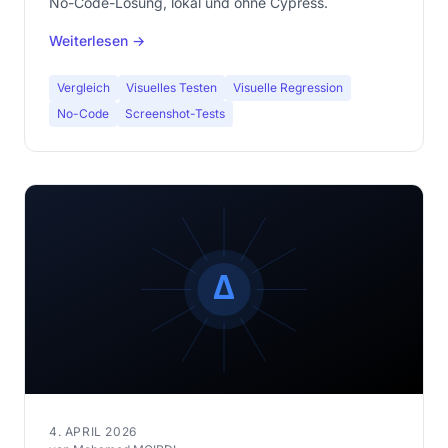
No-Code-Lösung, lokal und ohne Cypress.
Weiterlesen →
Vergleich
Visuelles Testen
Visuelle Regression
No-Code
Screenshot-Tests
4. APRIL 2026