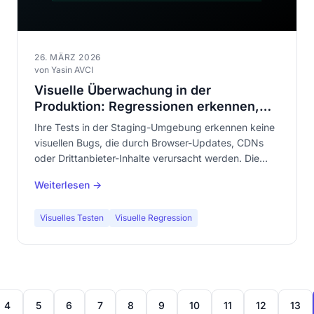
26. MÄRZ 2026
von Yasin AVCI
Visuelle Überwachung in der
Produktion: Regressionen erkennen,
die Ihre Tests nicht sehen
Ihre Tests in der Staging-Umgebung erkennen keine
visuellen Bugs, die durch Browser-Updates, CDNs
oder Drittanbieter-Inhalte verursacht werden. Die
visuelle Überwachung in der Produktion schließt
Weiterlesen →
diese Lücke.
Visuelles Testen
Visuelle Regression
4
5
6
7
8
9
10
11
12
13