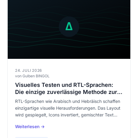
24. JULI 2026
von Gulben BINGOL
Visuelles Testen und RTL-Sprachen:
Die einzige zuverlässige Methode zur
Prüfung arabischer und hebräischer
RTL-Sprachen wie Arabisch und Hebräisch schaffen
Darstellung
einzigartige visuelle Herausforderungen. Das Layout
wird gespiegelt, Icons invertiert, gemischter Text
erzeugt Richtungsfehler. Nur visuelles Testen prüft all
Weiterlesen →
das.