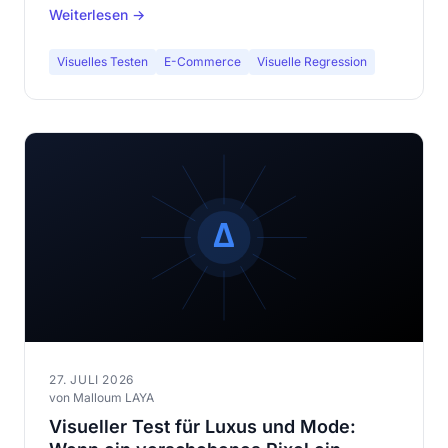
Weiterlesen →
visuelle Regressionen bei einem Katalog mit
Hunderten von Seiten.
Visuelles Testen
E-Commerce
Visuelle Regression
27. JULI 2026
von Malloum LAYA
Visueller Test für Luxus und Mode: