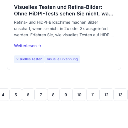
Visuelles Testen und Retina-Bilder:
Ohne HiDPI-Tests sehen Sie nicht, was
Ihre Nutzer sehen
Retina- und HiDPI-Bildschirme machen Bilder
unscharf, wenn sie nicht in 2x oder 3x ausgeliefert
werden. Erfahren Sie, wie visuelles Testen auf HiDPI-
Viewports automatisch nicht-Retina-Bilder und
Weiterlesen →
Schärfeprobleme erkennt, die Sie auf Ihrem
Entwicklungsbildschirm nicht sehen.
Visuelles Testen
Visuelle Erkennung
4
5
6
7
8
9
10
11
12
13