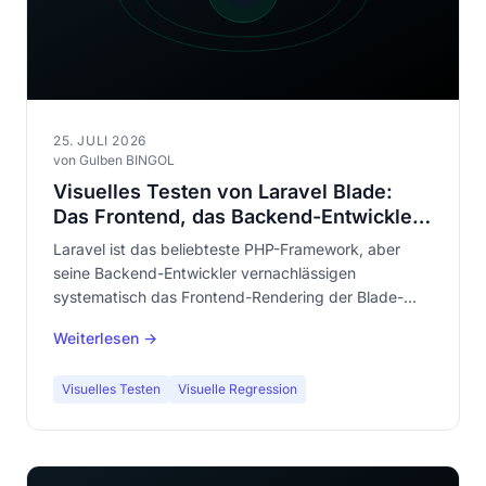
25. JULI 2026
von Gulben BINGOL
Visuelles Testen von Laravel Blade:
Das Frontend, das Backend-Entwickler
vergessen zu testen
Laravel ist das beliebteste PHP-Framework, aber
seine Backend-Entwickler vernachlässigen
systematisch das Frontend-Rendering der Blade-
Templates. Automatisiertes visuelles Testen schließt
Weiterlesen →
diese klaffende Lücke in der Qualität Ihrer
Anwendungen.
Visuelles Testen
Visuelle Regression