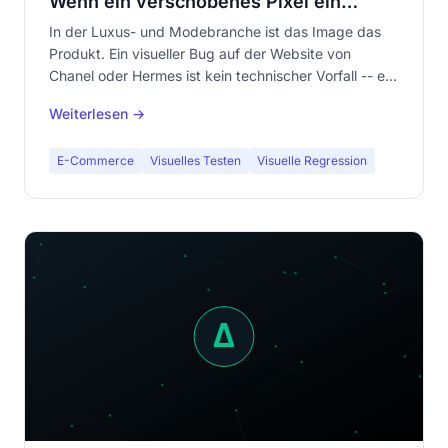
Wenn ein verschobenes Pixel ein
Vermögen kostet
In der Luxus- und Modebranche ist das Image das
Produkt. Ein visueller Bug auf der Website von
Chanel oder Hermes ist kein technischer Vorfall -- es
ist eine Markenkatastrophe. Erfahren Sie, warum
Weiterlesen →
visuelles Testing im Fashion E-Commerce
unverzichtbar ist.
E-Commerce
Visuelles Testen
Visuelle Regression