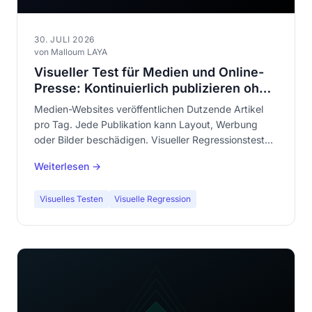
30. JULI 2026
von Malloum LAYA
Visueller Test für Medien und Online-
Presse: Kontinuierlich publizieren ohne
das Template zu zerstören
Medien-Websites veröffentlichen Dutzende Artikel
pro Tag. Jede Publikation kann Layout, Werbung
oder Bilder beschädigen. Visueller Regressionstest
automatisiert, was niemand die Zeit hat, manuell zu
Weiterlesen →
prüfen.
Visuelles Testen
Visuelle Regression