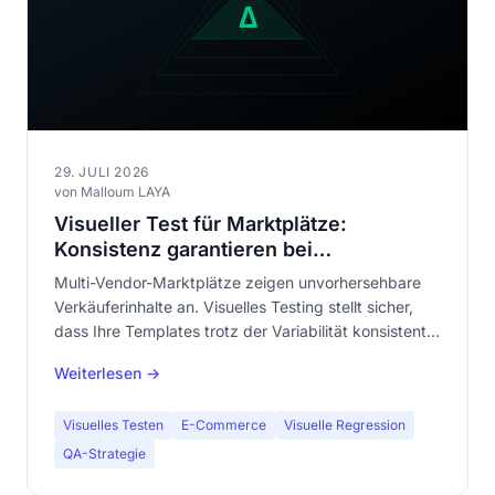
29. JULI 2026
von Malloum LAYA
Visueller Test für Marktplätze:
Konsistenz garantieren bei
unvorhersehbarem Inhalt
Multi-Vendor-Marktplätze zeigen unvorhersehbare
Verkäuferinhalte an. Visuelles Testing stellt sicher,
dass Ihre Templates trotz der Variabilität konsistent
bleiben. Komplettleitfaden für E-Commerce-QA-
Weiterlesen →
Teams.
Visuelles Testen
E-Commerce
Visuelle Regression
QA-Strategie