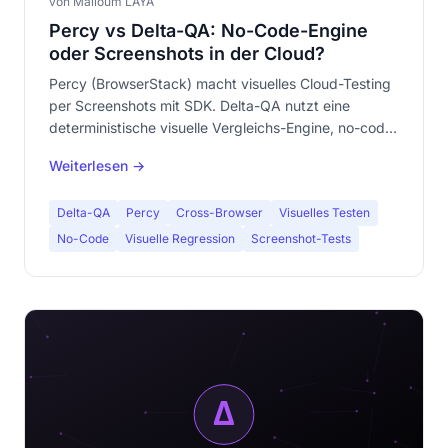
von Malloum LAYA
Percy vs Delta-QA: No-Code-Engine
oder Screenshots in der Cloud?
Percy (BrowserStack) macht visuelles Cloud-Testing
per Screenshots mit SDK. Delta-QA nutzt eine
deterministische visuelle Vergleichs-Engine, no-code
und lokal. Vergleich: Code vs No-Code, Cloud vs
Weiterlesen →
lokal.
Delta-QA
Percy
Cross-Browser
Visuelles Testen
No-Code
Visuelle Regression
Screenshot-Tests