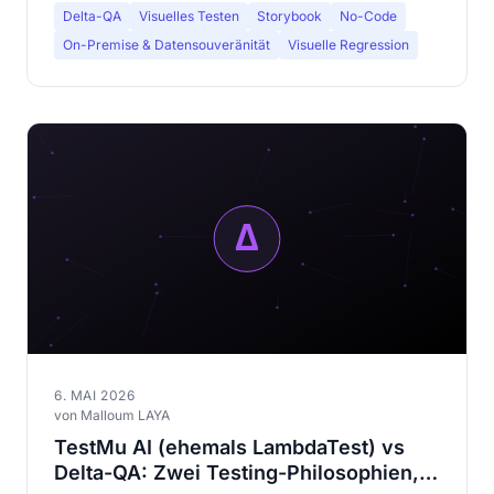
Delta-QA
Visuelles Testen
Storybook
No-Code
On-Premise & Datensouveränität
Visuelle Regression
6. MAI 2026
von Malloum LAYA
TestMu AI (ehemals LambdaTest) vs
Delta-QA: Zwei Testing-Philosophien,