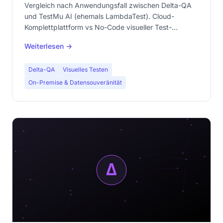
ein Qualitätsziel
Vergleich nach Anwendungsfall zwischen Delta-QA
und TestMu AI (ehemals LambdaTest). Cloud-
Komplettplattform vs No-Code visueller Test-
Spezialist lokal. Erfahren Sie, welcher Ansatz zu
Weiterlesen →
Ihrem Team passt.
Delta-QA
Visuelles Testen
On-Premise & Datensouveränität