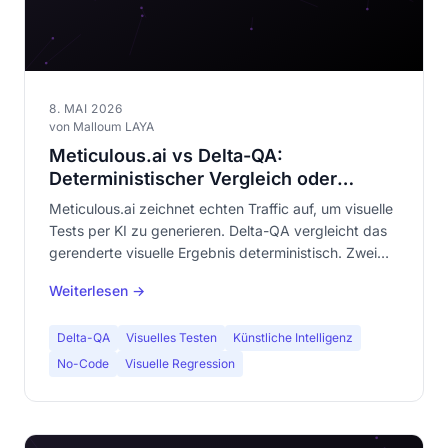
8. MAI 2026
von Malloum LAYA
Meticulous.ai vs Delta-QA:
Deterministischer Vergleich oder
Replay echten Traffics?
Meticulous.ai zeichnet echten Traffic auf, um visuelle
Tests per KI zu generieren. Delta-QA vergleicht das
gerenderte visuelle Ergebnis deterministisch. Zwei
radikal verschiedene Philosophien. Umfassender
Weiterlesen →
Vergleich.
Delta-QA
Visuelles Testen
Künstliche Intelligenz
No-Code
Visuelle Regression