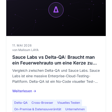
11. MAI 2026
von Malloum LAYA
Sauce Labs vs Delta-QA: Braucht man
ein Feuerwehrauto um eine Kerze zu
löschen?
Vergleich zwischen Delta-QA und Sauce Labs. Sauce
Labs ist eine massive Enterprise-Cloud-Testing-
Plattform. Delta-QA ist ein No-Code visueller Test-
Spezialist. Erfahren Sie, warum sie keine
Weiterlesen →
Konkurrenten sind — und welches zu Ihrem Bedarf
passt.
Delta-QA
Cross-Browser
Visuelles Testen
On-Premise & Datensouveränität
Unternehmen