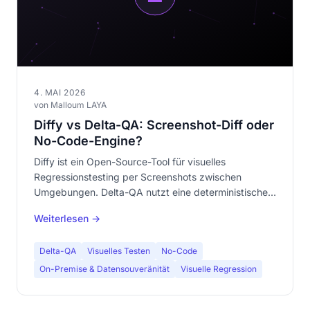
4. MAI 2026
von Malloum LAYA
Diffy vs Delta-QA: Screenshot-Diff oder
No-Code-Engine?
Diffy ist ein Open-Source-Tool für visuelles
Regressionstesting per Screenshots zwischen
Umgebungen. Delta-QA nutzt eine deterministische
visuelle Vergleichs-Engine, no-code und lokal.
Weiterlesen →
Detaillierter Vergleich.
Delta-QA
Visuelles Testen
No-Code
On-Premise & Datensouveränität
Visuelle Regression