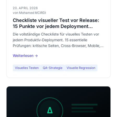
20. APRIL 2026
von Mohamed MCIRDI
Checkliste visueller Test vor Release:
15 Punkte vor jedem Deployment
prüfen
Die vollständige Checkliste für visuelles Testen vor
jedem Produktiv-Deployment. 15 essentielle
Prüfungen: kritische Seiten, Cross-Browser, Mobile,
Baselines, dynamische Inhalte, Formulare, Kauftunnel.
Weiterlesen →
Der Artikel, den Ihr QA-Team bookmarken wird.
Visuelles Testen
QA-Strategie
Visuelle Regression