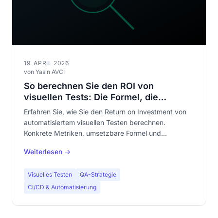
19. APRIL 2026
von Yasin AVCI
So berechnen Sie den ROI von
visuellen Tests: Die Formel, die
Entscheider überzeugt
Erfahren Sie, wie Sie den Return on Investment von
automatisiertem visuellen Testen berechnen.
Konkrete Metriken, umsetzbare Formel und
belegbare Argumente, um die Investition gegenüber
Weiterlesen →
Ihrer Geschäftsführung zu rechtfertigen.
Visuelles Testen
QA-Strategie
CI/CD & Automatisierung