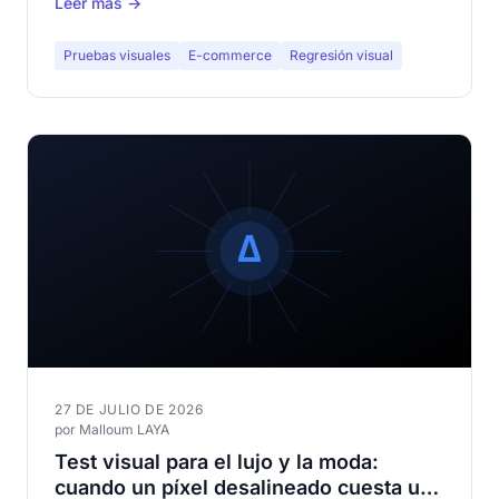
Leer más →
regresiones visuales en un catálogo de cientos de
páginas.
Pruebas visuales
E-commerce
Regresión visual
27 DE JULIO DE 2026
por Malloum LAYA
Test visual para el lujo y la moda:
cuando un píxel desalineado cuesta una