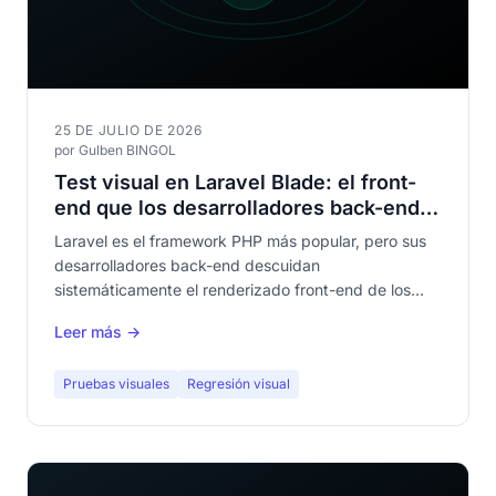
25 DE JULIO DE 2026
por Gulben BINGOL
Test visual en Laravel Blade: el front-
end que los desarrolladores back-end
olvidan testear
Laravel es el framework PHP más popular, pero sus
desarrolladores back-end descuidan
sistemáticamente el renderizado front-end de los
templates Blade. El test visual automatizado cubre
Leer más →
este enorme hueco en la calidad de tus aplicaciones.
Pruebas visuales
Regresión visual