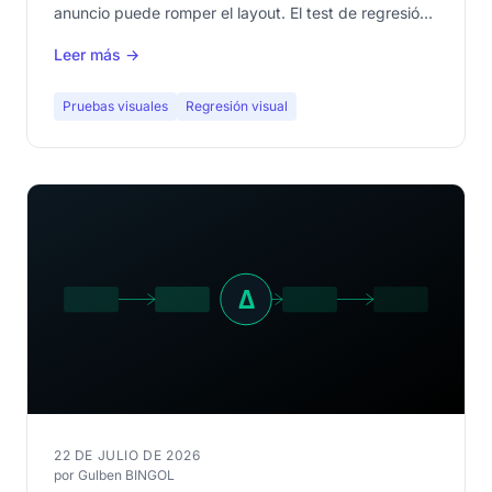
anuncio puede romper el layout. El test de regresión
visual verifica automáticamente que tus templates
Leer más →
resistan la diversidad del contenido.
Pruebas visuales
Regresión visual
22 DE JULIO DE 2026
por Gulben BINGOL