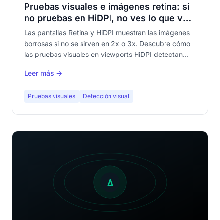
Pruebas visuales e imágenes retina: si
no pruebas en HiDPI, no ves lo que ven
tus usuarios
Las pantallas Retina y HiDPI muestran las imágenes
borrosas si no se sirven en 2x o 3x. Descubre cómo
las pruebas visuales en viewports HiDPI detectan
automáticamente las imágenes no-retina y los
Leer más →
problemas de nitidez que no ves en tu pantalla de
desarrollo.
Pruebas visuales
Detección visual