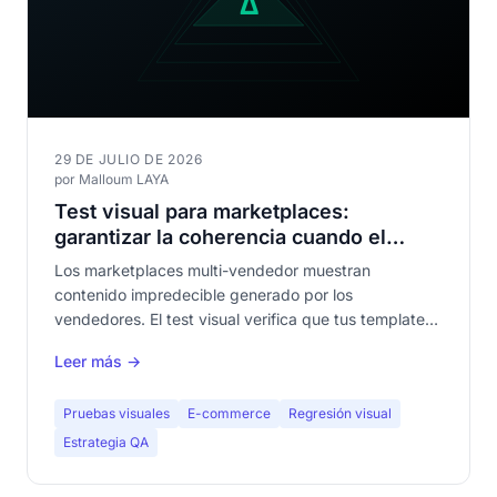
29 DE JULIO DE 2026
por Malloum LAYA
Test visual para marketplaces:
garantizar la coherencia cuando el
contenido es impredecible
Los marketplaces multi-vendedor muestran
contenido impredecible generado por los
vendedores. El test visual verifica que tus templates
se mantienen coherentes a pesar de la variabilidad.
Leer más →
Guía completa para equipos QA de e-commerce.
Pruebas visuales
E-commerce
Regresión visual
Estrategia QA