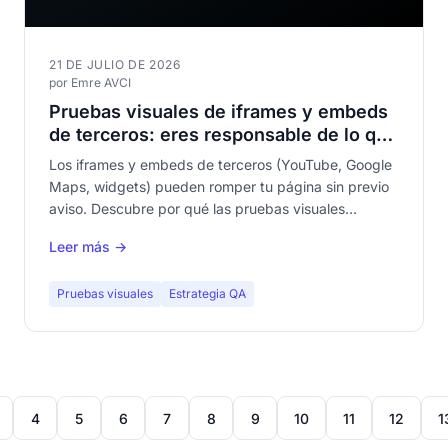
21 DE JULIO DE 2026
por Emre AVCI
Pruebas visuales de iframes y embeds
de terceros: eres responsable de lo que
no controlas
Los iframes y embeds de terceros (YouTube, Google
Maps, widgets) pueden romper tu página sin previo
aviso. Descubre por qué las pruebas visuales
automatizadas son indispensables para monitorizar
Leer más →
el contenido de terceros integrado en tu sitio.
Pruebas visuales
Estrategia QA
4
5
6
7
8
9
10
11
12
1