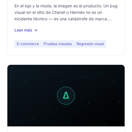
fortuna
En el lujo y la moda, la imagen es el producto. Un bug
visual en el sitio de Chanel o Hermès no es un
incidente técnico — es una catástrofe de marca.
Descubre por qué el test visual es innegociable en el
Leer más →
fashion e-commerce.
E-commerce
Pruebas visuales
Regresión visual