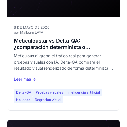
8 DE MAYO DE 2026
por Malloum LAYA
Meticulous.ai vs Delta-QA:
¿comparación determinista o
reproducción del tráfico real?
Meticulous.ai graba el tráfico real para generar
pruebas visuales con IA. Delta-QA compara el
resultado visual renderizado de forma determinista.
Dos filosofías radicalmente diferentes. Comparativa
Leer más →
completa.
Delta-QA
Pruebas visuales
Inteligencia artificial
No-code
Regresión visual