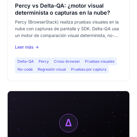
Percy vs Delta-QA: ¿motor visual
determinista o capturas en la nube?
Percy (BrowserStack) realiza pruebas visuales en la
nube con capturas de pantalla y SDK. Delta-QA usa
un motor de comparación visual determinista, no-
code y local. Comparativa: código vs no-code, nube
Leer más →
vs local, de pago vs gratuito.
Delta-QA
Percy
Cross-browser
Pruebas visuales
No-code
Regresión visual
Pruebas por captura