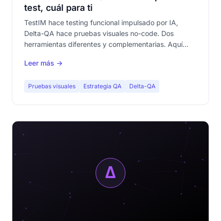
test, cuál para ti
TestIM hace testing funcional impulsado por IA,
Delta-QA hace pruebas visuales no-code. Dos
herramientas diferentes y complementarias. Aquí
cómo elegir — o combinar ambas.
Leer más →
Pruebas visuales
Estrategia QA
Delta-QA