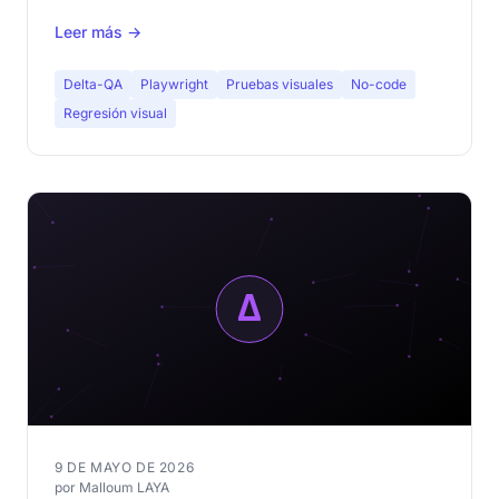
y por qué ambos son complementarios.
Leer más →
Delta-QA
Playwright
Pruebas visuales
No-code
Regresión visual
9 DE MAYO DE 2026
por Malloum LAYA