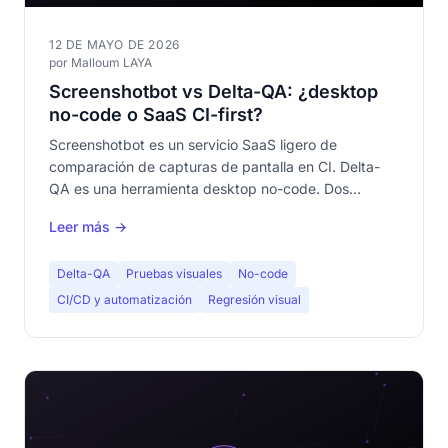
12 DE MAYO DE 2026
por Malloum LAYA
Screenshotbot vs Delta-QA: ¿desktop
no-code o SaaS CI-first?
Screenshotbot es un servicio SaaS ligero de
comparación de capturas de pantalla en CI. Delta-
QA es una herramienta desktop no-code. Dos
enfoques radicalmente diferentes del test visual.
Leer más →
Comparativa completa.
Delta-QA
Pruebas visuales
No-code
CI/CD y automatización
Regresión visual