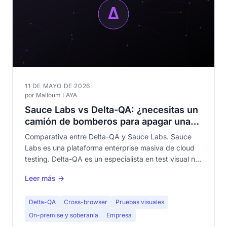
11 DE MAYO DE 2026
por Malloum LAYA
Sauce Labs vs Delta-QA: ¿necesitas un
camión de bomberos para apagar una
vela?
Comparativa entre Delta-QA y Sauce Labs. Sauce
Labs es una plataforma enterprise masiva de cloud
testing. Delta-QA es un especialista en test visual no-
code. Descubre por qué no son competidores — y
Leer más →
cuál se adapta a tu necesidad.
Delta-QA
Cross-browser
Pruebas visuales
On-premise y soberanía
Empresa