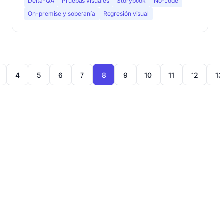
Delta-QA
Pruebas visuales
Storybook
No-code
On-premise y soberanía
Regresión visual
4
5
6
7
8
9
10
11
12
1