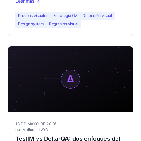
Leer más →
visual permite detectarla y pagarla.
Pruebas visuales
Estrategia QA
Detección visual
Design system
Regresión visual
13 DE MAYO DE 2026
por Malloum LAYA
TestIM vs Delta-QA: dos enfoques del