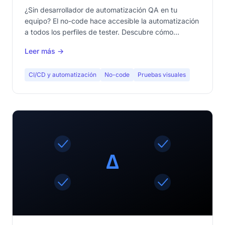
¿Sin desarrollador de automatización QA en tu
equipo? El no-code hace accesible la automatización
a todos los perfiles de tester. Descubre cómo
automatizar tus pruebas visuales sin escribir una sola
Leer más →
línea de código.
CI/CD y automatización
No-code
Pruebas visuales