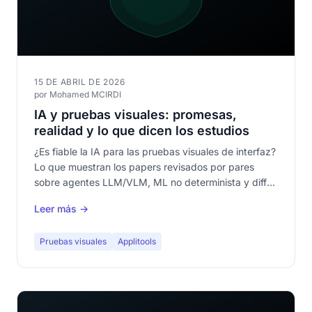
15 DE ABRIL DE 2026
por Mohamed MCIRDI
IA y pruebas visuales: promesas,
realidad y lo que dicen los estudios
¿Es fiable la IA para las pruebas visuales de interfaz?
Lo que muestran los papers revisados por pares
sobre agentes LLM/VLM, ML no determinista y diff
perceptual — y por qué determinista primero, IA
Leer más →
como complemento.
Pruebas visuales
Applitools