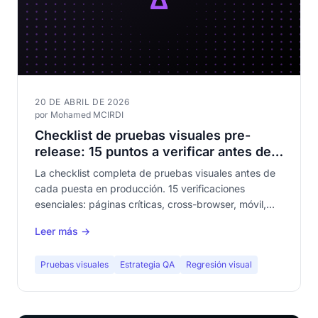
20 DE ABRIL DE 2026
por Mohamed MCIRDI
Checklist de pruebas visuales pre-
release: 15 puntos a verificar antes de
cada despliegue
La checklist completa de pruebas visuales antes de
cada puesta en producción. 15 verificaciones
esenciales: páginas críticas, cross-browser, móvil,
baselines, contenido dinámico, formularios, túnel de
Leer más →
compra. El artículo que tu equipo QA va a guardar en
favoritos.
Pruebas visuales
Estrategia QA
Regresión visual