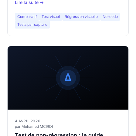
Lire la suite →
Comparatif
Test visuel
Régression visuelle
No-code
Tests par capture
4 AVRIL 2026
par Mohamed MCIRDI
Test de non-régression : le guide