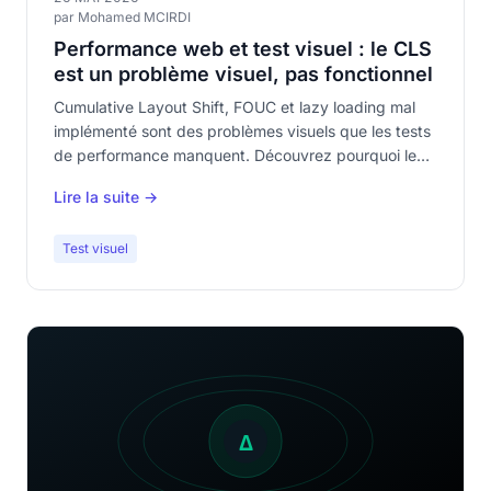
par Mohamed MCIRDI
Performance web et test visuel : le CLS
est un problème visuel, pas fonctionnel
Cumulative Layout Shift, FOUC et lazy loading mal
implémenté sont des problèmes visuels que les tests
de performance manquent. Découvrez pourquoi le
test visuel automatisé est essentiel pour détecter
Lire la suite →
l'impact visuel des problèmes de performance.
Test visuel