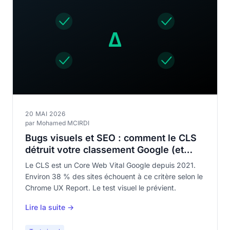
20 MAI 2026
par Mohamed MCIRDI
Bugs visuels et SEO : comment le CLS
détruit votre classement Google (et
comment le test visuel le prévient)
Le CLS est un Core Web Vital Google depuis 2021.
Environ 38 % des sites échouent à ce critère selon le
Chrome UX Report. Le test visuel le prévient.
Lire la suite →