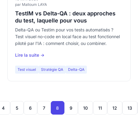
par Malloum LAYA
TestIM vs Delta-QA : deux approches
du test, laquelle pour vous
Delta-QA ou Testim pour vos tests automatisés ?
Test visuel no-code en local face au test fonctionnel
piloté par l'IA : comment choisir, ou combiner.
Lire la suite →
Test visuel
Stratégie QA
Delta-QA
4
5
6
7
8
9
10
11
12
13