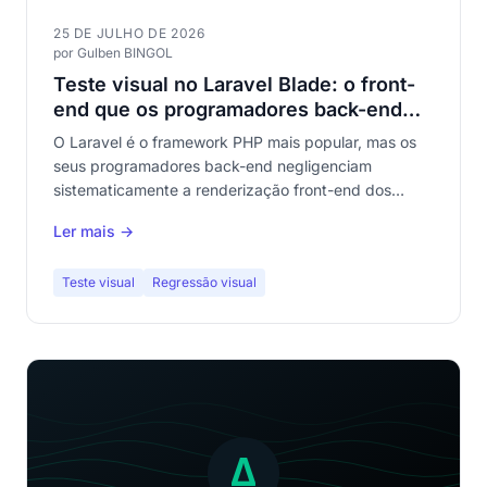
25 DE JULHO DE 2026
por Gulben BINGOL
Teste visual no Laravel Blade: o front-
end que os programadores back-end
esquecem de testar
O Laravel é o framework PHP mais popular, mas os
seus programadores back-end negligenciam
sistematicamente a renderização front-end dos
templates Blade. O teste visual automatizado
Ler mais →
preenche esta lacuna enorme na qualidade das suas
aplicações.
Teste visual
Regressão visual