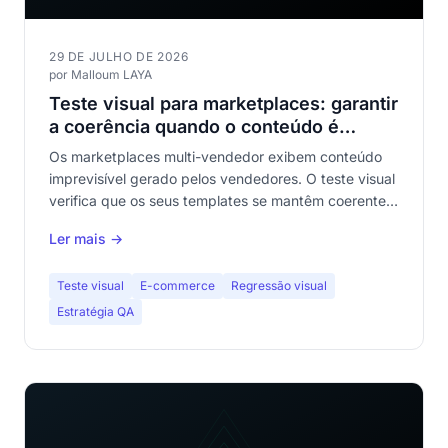
29 DE JULHO DE 2026
por Malloum LAYA
Teste visual para marketplaces: garantir
a coerência quando o conteúdo é
imprevisível
Os marketplaces multi-vendedor exibem conteúdo
imprevisível gerado pelos vendedores. O teste visual
verifica que os seus templates se mantêm coerentes
apesar da variabilidade. Guia completo para equipas
Ler mais →
QA de e-commerce.
Teste visual
E-commerce
Regressão visual
Estratégia QA