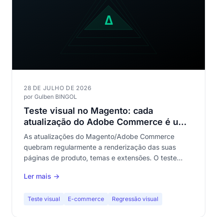
28 DE JULHO DE 2026
por Gulben BINGOL
Teste visual no Magento: cada
atualização do Adobe Commerce é um
risco para a sua vitrine
As atualizações do Magento/Adobe Commerce
quebram regularmente a renderização das suas
páginas de produto, temas e extensões. O teste
visual automatizado é a única proteção confiável
Ler mais →
contra regressões visuais num catálogo de centenas
de páginas.
Teste visual
E-commerce
Regressão visual