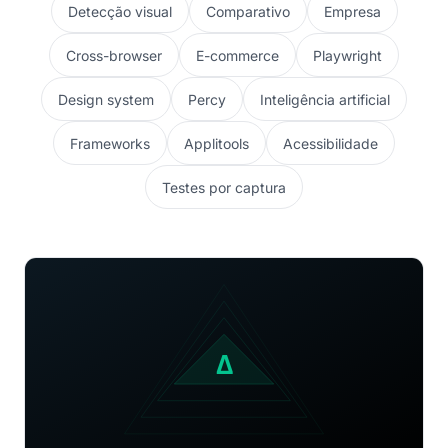
Detecção visual
Comparativo
Empresa
Cross-browser
E-commerce
Playwright
Design system
Percy
Inteligência artificial
Frameworks
Applitools
Acessibilidade
Testes por captura