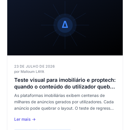
23 DE JULHO DE 2026
por Malloum LAYA
Teste visual para imobiliário e proptech:
quando o conteúdo do utilizador quebra
os seus templates
As plataformas imobiliárias exibem centenas de
milhares de anúncios gerados por utilizadores. Cada
anúncio pode quebrar o layout. O teste de regressão
visual verifica automaticamente que os seus
Ler mais →
templates resistem à diversidade do conteúdo.