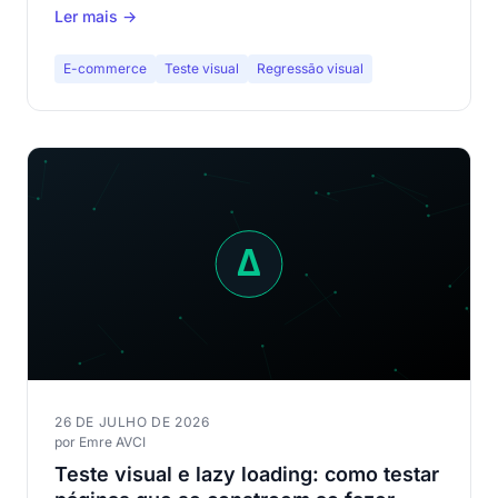
Ler mais →
fashion e-commerce.
E-commerce
Teste visual
Regressão visual
26 DE JULHO DE 2026
por Emre AVCI
Teste visual e lazy loading: como testar