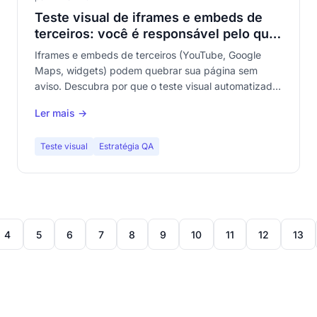
Teste visual de iframes e embeds de
terceiros: você é responsável pelo que
não controla
Iframes e embeds de terceiros (YouTube, Google
Maps, widgets) podem quebrar sua página sem
aviso. Descubra por que o teste visual automatizado
é indispensável para monitorar o conteúdo de
Ler mais →
terceiros integrado ao seu site.
Teste visual
Estratégia QA
4
5
6
7
8
9
10
11
12
13