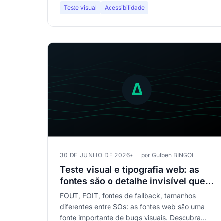
Teste visual
Acessibilidade
30 DE JUNHO DE 2026
por Gulben BINGOL
Teste visual e tipografia web: as
fontes são o detalhe invisível que
arruína sua experiência
FOUT, FOIT, fontes de fallback, tamanhos
diferentes entre SOs: as fontes web são uma
fonte importante de bugs visuais. Descubra