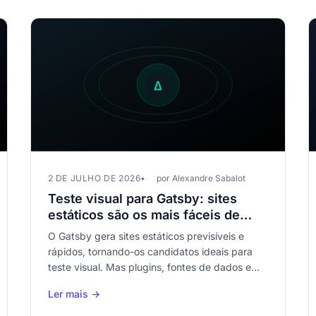
2 DE JULHO DE 2026
por Alexandre Sabalot
Teste visual para Gatsby: sites
estáticos são os mais fáceis de
testar — veja como
O Gatsby gera sites estáticos previsíveis e
rápidos, tornando-os candidatos ideais para
teste visual. Mas plugins, fontes de dados e
atualizações de dependências podem quebrar
Ler mais →
a renderização silenciosamente.