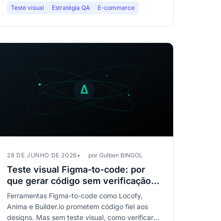
Teste visual
Estratégia QA
E-commerce
28 DE JUNHO DE 2026
por Gulben BINGOL
Teste visual Figma-to-code: por
que gerar código sem verificação
visual é um ato de fé
Ferramentas Figma-to-code como Locofy,
Anima e Builder.io prometem código fiel aos
designs. Mas sem teste visual, como verificar?