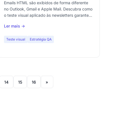
uma renderização perfeita
Emails HTML são exibidos de forma diferente
no Outlook, Gmail e Apple Mail. Descubra como
o teste visual aplicado às newsletters garante
uma renderização consistente em todos os
Ler mais →
clientes de email.
Teste visual
Estratégia QA
14
15
16
»