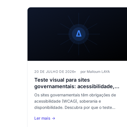
20 DE JULHO DE 2026
por Malloum LAYA
Teste visual para sites
governamentais: acessibilidade,
soberania e impacto cidadão
Os sites governamentais têm obrigações de
acessibilidade (WCAG), soberania e
disponibilidade. Descubra por que o teste
visual é essencial no setor público e como
Ler mais →
implementá-lo sem nuvem estrangeira.