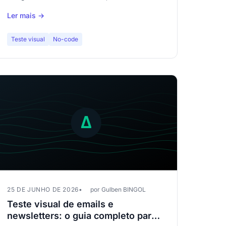
Descubra por que a comparação visual Figma
Ler mais →
vs código é indispensável.
Teste visual
No-code
25 DE JUNHO DE 2026
por Gulben BINGOL
Teste visual de emails e
newsletters: o guia completo para