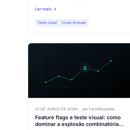
como o teste visual automatizado detecta
Ler mais →
problemas tipográficos que seus testes padrão
ignoram.
Teste visual
Cross-browser
27 DE JUNHO DE 2026
por Farid Boussetta
Feature flags e teste visual: como
dominar a explosão combinatória