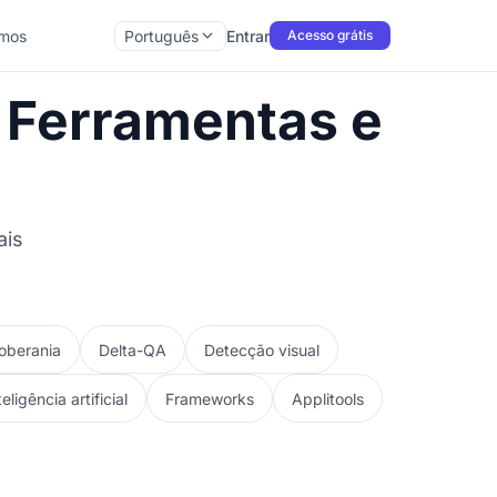
mos
Português
Entrar
Acesso grátis
, Ferramentas e
ais
oberania
Delta-QA
Detecção visual
teligência artificial
Frameworks
Applitools