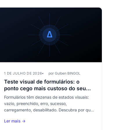
1 DE JULHO DE 2026
por Gulben BINGOL
Teste visual de formulários: o
ponto cego mais custoso do seu
QA
Formulários têm dezenas de estados visuais:
vazio, preenchido, erro, sucesso,
carregamento, desabilitado. Descubra por que
o teste visual de formulários é o mais
Ler mais →
negligenciado e o de maior impacto em toda
sua estratégia QA.