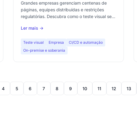
escalabilidade
Grandes empresas gerenciam centenas de
páginas, equipes distribuídas e restrições
regulatórias. Descubra como o teste visual se
integra a uma estratégia QA enterprise com
Ler mais →
governança de baselines, CI/CD e
conformidade LGPD.
Teste visual
Empresa
CI/CD e automação
On-premise e soberania
4
5
6
7
8
9
10
11
12
13