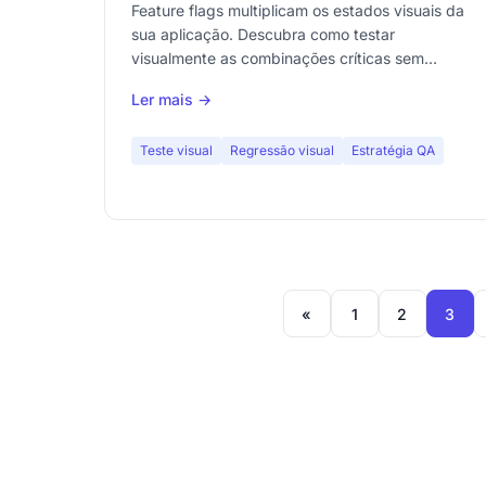
das suas interfaces
Feature flags multiplicam os estados visuais da
sua aplicação. Descubra como testar
visualmente as combinações críticas sem
perder o controle.
Ler mais →
Teste visual
Regressão visual
Estratégia QA
«
1
2
3