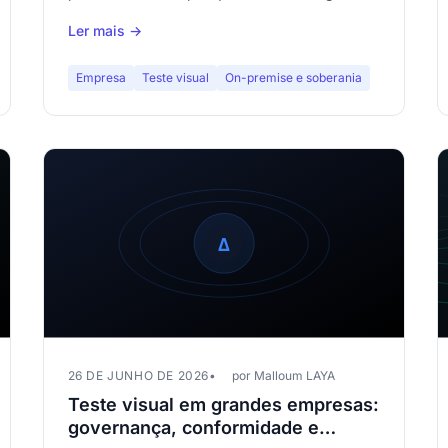
visual on-premise é uma obrigação regulatória,
Ler mais →
não um luxo.
Empresa
Teste visual
On-premise e soberania
26 DE JUNHO DE 2026
por Malloum LAYA
Teste visual em grandes empresas:
governança, conformidade e