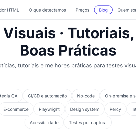
dor HTML
O que detectamos
Preços
Blog
Quem so
 Visuais · Tutoriais
Boas Práticas
tícias, tutoriais e melhores práticas para testes visu
atégia QA
CI/CD e automação
No-code
On-premise e s
E-commerce
Playwright
Design system
Percy
In
Acessibilidade
Testes por captura