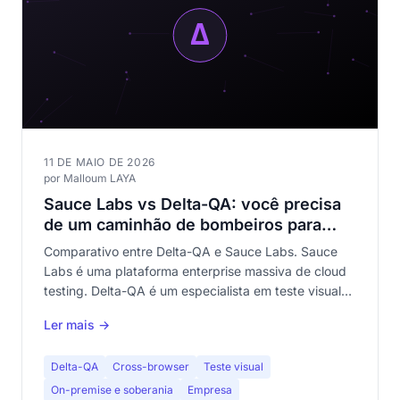
11 DE MAIO DE 2026
por Malloum LAYA
Sauce Labs vs Delta-QA: você precisa
de um caminhão de bombeiros para
apagar uma vela?
Comparativo entre Delta-QA e Sauce Labs. Sauce
Labs é uma plataforma enterprise massiva de cloud
testing. Delta-QA é um especialista em teste visual
no-code. Descubra por que não são concorrentes —
Ler mais →
e qual se encaixa na sua necessidade.
Delta-QA
Cross-browser
Teste visual
On-premise e soberania
Empresa