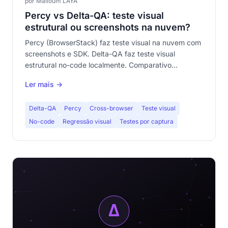
por Malloum LAYA
Percy vs Delta-QA: teste visual
estrutural ou screenshots na nuvem?
Percy (BrowserStack) faz teste visual na nuvem com
screenshots e SDK. Delta-QA faz teste visual
estrutural no-code localmente. Comparativo
completo: código vs no-code, nuvem vs local, pago
Ler mais →
vs gratuito.
Delta-QA
Percy
Cross-browser
Teste visual
No-code
Regressão visual
Testes por captura