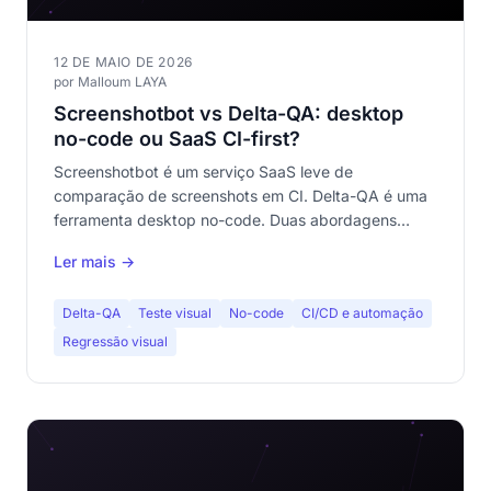
12 DE MAIO DE 2026
por Malloum LAYA
Screenshotbot vs Delta-QA: desktop
no-code ou SaaS CI-first?
Screenshotbot é um serviço SaaS leve de
comparação de screenshots em CI. Delta-QA é uma
ferramenta desktop no-code. Duas abordagens
radicalmente diferentes de teste visual. Comparativo
Ler mais →
completo.
Delta-QA
Teste visual
No-code
CI/CD e automação
Regressão visual