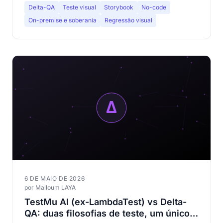
Delta-QA
Teste visual
Storybook
No-code
On-premise e soberania
Regressão visual
6 DE MAIO DE 2026
por Malloum LAYA
TestMu AI (ex-LambdaTest) vs Delta-
QA: duas filosofias de teste, um único