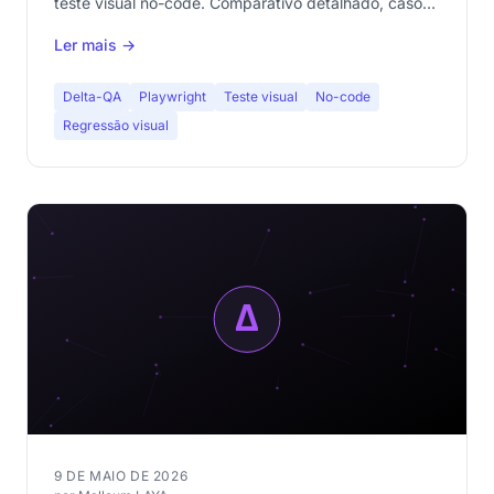
teste visual no-code. Comparativo detalhado, casos
de uso e por que ambos são complementares.
Ler mais →
Delta-QA
Playwright
Teste visual
No-code
Regressão visual
9 DE MAIO DE 2026