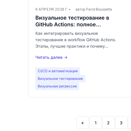
6 АПРЕЛЯ 2026 Г.
автор Farid Boussetta
Визуальное тестирование в
GitHub Actions: полное
руководство по автоматизации
Как интегрировать визуальное
обнаружения визуальных
тестирование в workflow GitHub Actions.
регрессий
Этапы, лучшие практики и почему
визуальное тестирование должно быть
Читать далее →
таким же стандартным, как модульные
тесты в вашем CI.
CI/CD и автоматизация
Визуальное тестирование
Визуальная регрессия
«
1
2
3