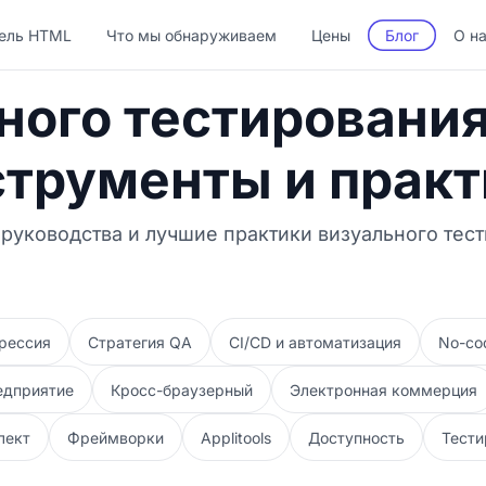
ель HTML
Что мы обнаруживаем
Цены
Блог
О н
ного тестирования
струменты и практ
 руководства и лучшие практики визуального тес
рессия
Стратегия QA
CI/CD и автоматизация
No-co
едприятие
Кросс-браузерный
Электронная коммерция
лект
Фреймворки
Applitools
Доступность
Тести