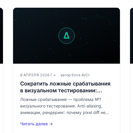
8 АПРЕЛЯ 2026 Г.
автор Emre AVCI
Сократить ложные срабатывания
в визуальном тестировании:
проблема, которую никто по-
Ложные срабатывания — проблема №1
настоящему не решает
визуального тестирования. Anti-aliasing,
анимации, рендеринг: почему pixel diff не
справляется и как детерминированный
Читать далее →
движок, откалиброванный под человеческое
восприятие, устраняет их в корне.