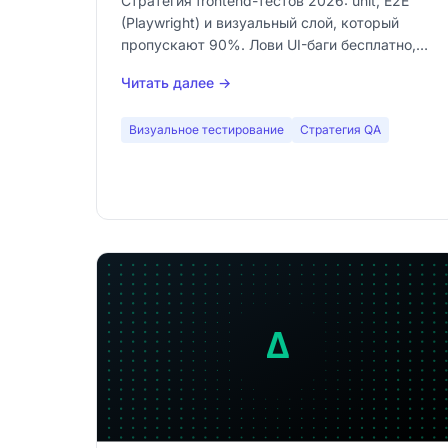
Стратегия frontend-тестов 2026: unit, E2E
(Playwright) и визуальный слой, который
пропускают 90%. Лови UI-баги бесплатно,
no-code, локально, без облака.
Читать далее →
Визуальное тестирование
Стратегия QA