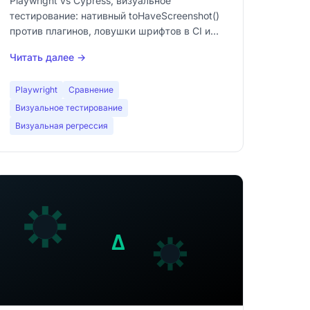
Playwright vs Cypress, визуальное
тестирование: нативный toHaveScreenshot()
против плагинов, ловушки шрифтов в CI и
то, что упускают оба.
Читать далее →
Playwright
Сравнение
Визуальное тестирование
Визуальная регрессия