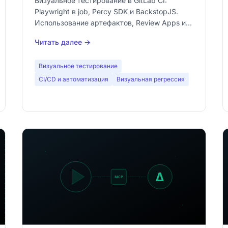
Визуальное тестирование в GitLab CI:
Playwright в job, Percy SDK и BackstopJS.
Использование артефактов, Review Apps и
self-hosted runners для стабильности.
Читать далее →
Визуальное тестирование
CI/CD и автоматизация
Визуальная регрессия