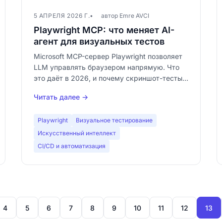
5 АПРЕЛЯ 2026 Г.
автор Emre AVCI
Playwright MCP: что меняет AI-
агент для визуальных тестов
Microsoft MCP-сервер Playwright позволяет
LLM управлять браузером напрямую. Что
это даёт в 2026, и почему скриншот-тесты
остаются нужны.
Читать далее →
Playwright
Визуальное тестирование
Искусственный интеллект
CI/CD и автоматизация
4
5
6
7
8
9
10
11
12
13