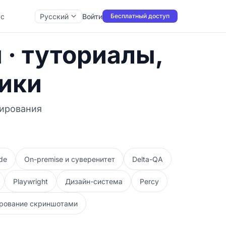
ас
Русский
Войти
Бесплатный доступ
 · туториалы,
ики
тирования
de
On-premise и суверенитет
Delta-QA
Playwright
Дизайн-система
Percy
рование скриншотами