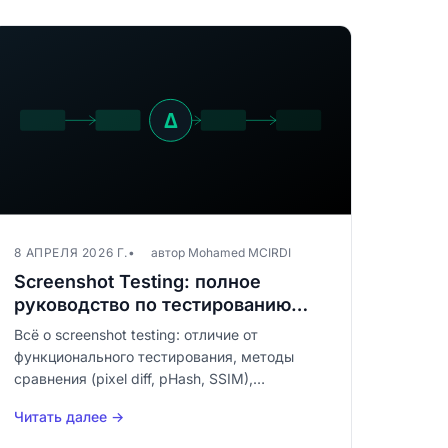
8 АПРЕЛЯ 2026 Г.
автор Mohamed MCIRDI
Screenshot Testing: полное
руководство по тестированию
скриншотами в 2026 году
Всё о screenshot testing: отличие от
функционального тестирования, методы
сравнения (pixel diff, pHash, SSIM),
инструменты и пошаговое внедрение.
Читать далее →