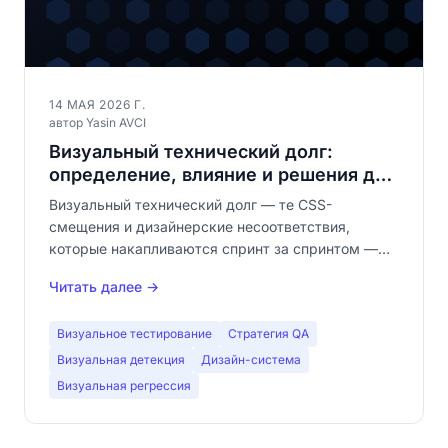
14 МАЯ 2026 Г.
автор Yasin AVCI
Визуальный технический долг:
определение, влияние и решения для
его погашения
Визуальный технический долг — те CSS-
смещения и дизайнерские несоответствия,
которые накапливаются спринт за спринтом —
незаметно снижает воспринимаемое качество
Читать далее →
вашего продукта. Узнайте, как визуальное
тестирование помогает его обнаружить и
Визуальное тестирование
Стратегия QA
погасить.
Визуальная детекция
Дизайн-система
Визуальная регрессия