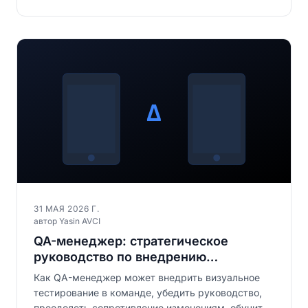
31 МАЯ 2026 Г.
автор Yasin AVCI
QA-менеджер: стратегическое
руководство по внедрению
визуального тестирования в команде
Как QA-менеджер может внедрить визуальное
тестирование в команде, убедить руководство,
преодолеть сопротивление изменениям, обучить