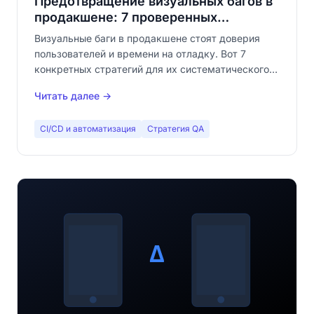
Предотвращение визуальных багов в
продакшене: 7 проверенных
стратегий
Визуальные баги в продакшене стоят доверия
пользователей и времени на отладку. Вот 7
конкретных стратегий для их систематического
предотвращения — от CI/CD до мониторинга
Читать далее →
продакшена.
CI/CD и автоматизация
Стратегия QA