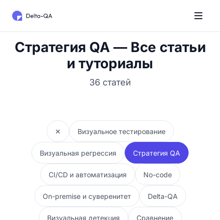
Стратегия QA — Все статьи
и туториалы
36 статей
✕
Визуальное тестирование
Визуальная регрессия
Стратегия QA
CI/CD и автоматизация
No-code
On-premise и суверенитет
Delta-QA
Визуальная детекция
Сравнение