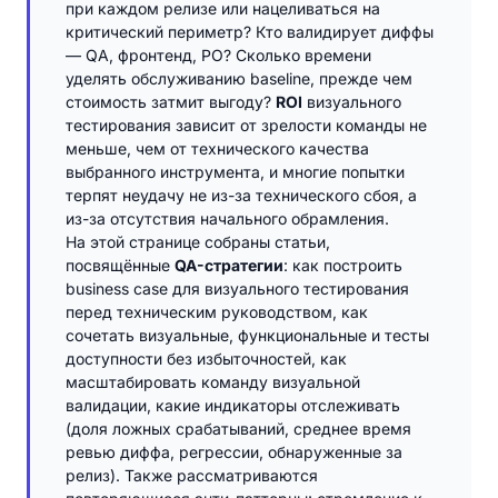
при каждом релизе или нацеливаться на
критический периметр? Кто валидирует диффы
— QA, фронтенд, PO? Сколько времени
уделять обслуживанию baseline, прежде чем
стоимость затмит выгоду?
ROI
визуального
тестирования зависит от зрелости команды не
меньше, чем от технического качества
выбранного инструмента, и многие попытки
терпят неудачу не из-за технического сбоя, а
из-за отсутствия начального обрамления.
На этой странице собраны статьи,
посвящённые
QA-стратегии
: как построить
business case для визуального тестирования
перед техническим руководством, как
сочетать визуальные, функциональные и тесты
доступности без избыточностей, как
масштабировать команду визуальной
валидации, какие индикаторы отслеживать
(доля ложных срабатываний, среднее время
ревью диффа, регрессии, обнаруженные за
релиз). Также рассматриваются