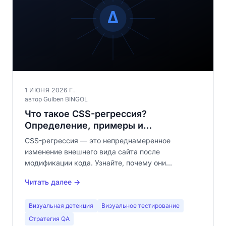
1 ИЮНЯ 2026 Г.
автор Gulben BINGOL
Что такое CSS-регрессия?
Определение, примеры и
руководство по обнаружению
CSS-регрессия — это непреднамеренное
изменение внешнего вида сайта после
модификации кода. Узнайте, почему они
невидимы в текстовом diff и как их эффективно
Читать далее →
обнаружить.
Визуальная детекция
Визуальное тестирование
Стратегия QA