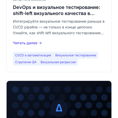
DevOps и визуальное тестирование:
shift-left визуального качества в
вашем pipeline
Интегрируйте визуальное тестирование раньше в
CI/CD pipeline — не только в конце цепочки.
Узнайте, как shift-left визуального тестирования
вписывается в культуру DevOps и улучшает ваши
Читать далее →
метрики DORA.
CI/CD и автоматизация
Визуальное тестирование
Стратегия QA
Визуальная регрессия