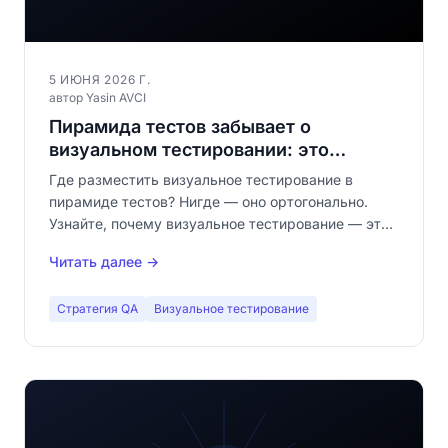
5 ИЮНЯ 2026 Г.
автор Yasin AVCI
Пирамида тестов забывает о
визуальном тестировании: это
измерение, а не уровень
Где разместить визуальное тестирование в
пирамиде тестов? Нигде — оно ортогонально.
Узнайте, почему визуальное тестирование — это
независимое измерение, пронизывающее все
Читать далее →
уровни.
Стратегия QA
Визуальное тестирование