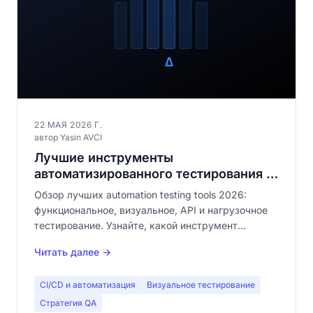
22 МАЯ 2026 Г.
автор Yasin AVCI
Лучшие инструменты
автоматизированного тестирования в
2026: полное руководство по
Обзор лучших automation testing tools 2026:
категориям
функциональное, визуальное, API и нагрузочное
тестирование. Узнайте, какой инструмент
выбрать для вашей QA-стратегии.
Читать далее →
CI/CD и автоматизация
Визуальное тестирование
Стратегия QA