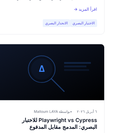
اقرأ المزيد →
الاختبار البصري
الانحدار البصري
٦ أبريل ٢٠٢٦
بواسطة Malloum LAYA
Playwright vs Cypress للاختبار
البصري: المدمج مقابل المدفوع