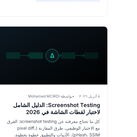
٨ أبريل ٢٠٢٦
بواسطة Mohamed MCIRDI
Screenshot Testing: الدليل الشامل
لاختبار لقطات الشاشة في 2026
كل ما تحتاج معرفته عن screenshot testing: الفرق
مع الاختبار الوظيفي، طرق المقارنة (pixel diff،
pHash، SSIM)، الأدوات والتطبيق خطوة بخطوة.