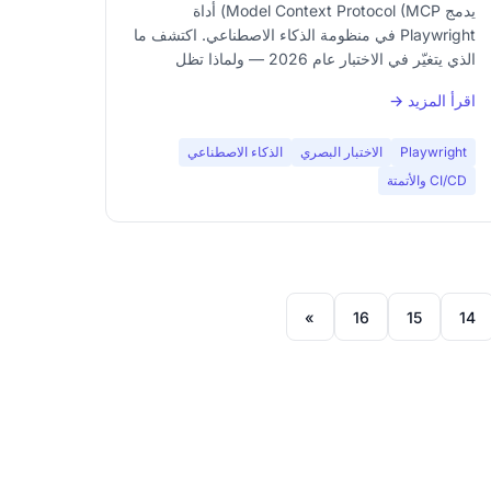
للاختبار البصري؟
يدمج Model Context Protocol (MCP) أداة
Playwright في منظومة الذكاء الاصطناعي. اكتشف ما
الذي يتغيّر في الاختبار عام 2026 — ولماذا تظل
الاختبارات البصرية الحتمية لا غنى عنها.
اقرأ المزيد →
Playwright
الاختبار البصري
الذكاء الاصطناعي
CI/CD والأتمتة
»
16
15
14