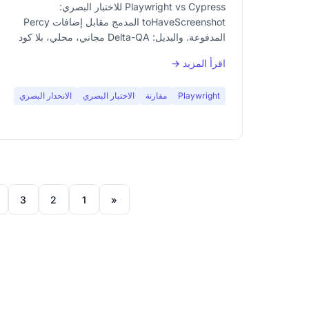
Playwright vs Cypress للاختبار البصري:
toHaveScreenshot المدمج مقابل إضافات Percy
المدفوعة. والبديل: Delta-QA مجاني، محلي، بلا كود
ولا تسجيل.
اقرأ المزيد →
Playwright
مقارنة
الاختبار البصري
الانحدار البصري
3
2
1
«