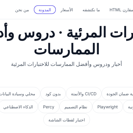
قارن HTML
ما نكتشفه
الأسعار
المدونة
من نحن
ارات المرئية · دروس و
الممارسات
أخبار ودروس وأفضل الممارسات للاختبارات المرئية
ية ضمان الجودة
CI/CD والأتمتة
بدون كود
محلي وسيادة البيانات
نية
Playwright
نظام التصميم
Percy
الذكاء الاصطناعي
اختبار لقطات الشاشة