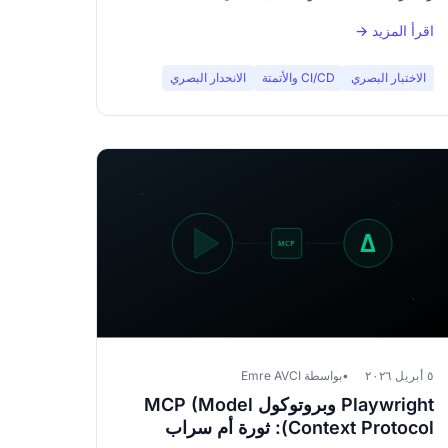
اقرأ المزيد →
الاختبار البصري
CI/CD والأتمتة
الانحدار البصري
٥ أبريل ٢٠٢٦
بواسطة Emre AVCI
Playwright وبروتوكول MCP (Model
Context Protocol): ثورة أم سراب