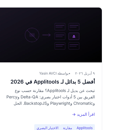
٩ أبريل ٢٠٢٦
بواسطة Yasin AVCI
أفضل 5 بدائل لـ Applitools في 2026
تبحث عن بديل لـ Applitools؟ مقارنة حسب نوع
الفريق بين 5 أدوات اختبار بصري: Delta-QA وPercy
وChromatic وPlaywright وBackstopJS. الحل
المناسب لكل نوع فريق.
اقرأ المزيد →
Applitools
مقارنة
الاختبار البصري