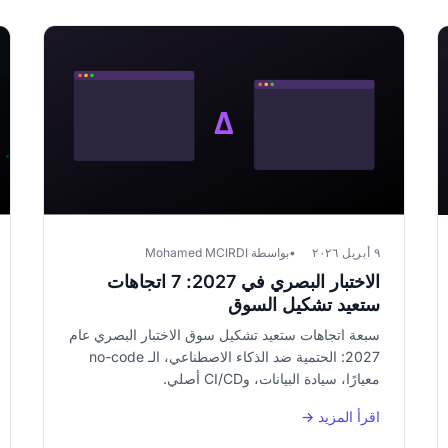
٩ أبريل ٢٠٢٦
بواسطة Mohamed MCIRDI
الاختبار البصري في 2027: 7 اتجاهات
ستعيد تشكيل السوق
سبعة اتجاهات ستعيد تشكيل سوق الاختبار البصري عام
2027: الحتمية ضد الذكاء الاصطناعي، الـ no-code
معيارًا، سيادة البيانات، وCI/CD أصلي.
اقرأ المزيد →