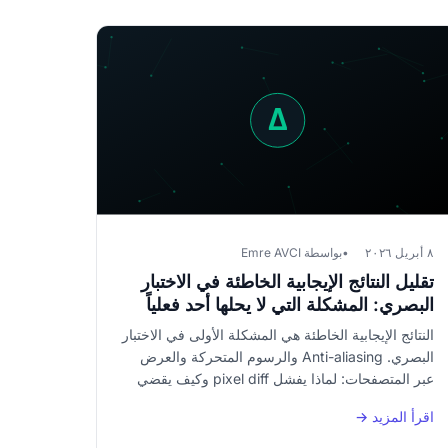
٨ أبريل ٢٠٢٦
بواسطة Emre AVCI
تقليل النتائج الإيجابية الخاطئة في الاختبار
البصري: المشكلة التي لا يحلها أحد فعلياً
النتائج الإيجابية الخاطئة هي المشكلة الأولى في الاختبار
البصري. Anti-aliasing والرسوم المتحركة والعرض
عبر المتصفحات: لماذا يفشل pixel diff وكيف يقضي
محرك مقارنة بصرية حتمي عليها من الجذور.
اقرأ المزيد →