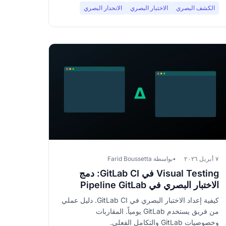
الكشف البصري
الاختبار البصري
الانحدار البصري
٧ أبريل ٢٠٢٦
بواسطة Farid Boussetta
Visual Testing في GitLab CI: دمج
الاختبار البصري في Pipeline GitLab
الخاص بك
كيفية إعداد الاختبار البصري في GitLab CI. دليل عملي
من فريق يستخدم GitLab يومياً. المقاربات
وخصوصيات GitLab والتكامل الفعلي.