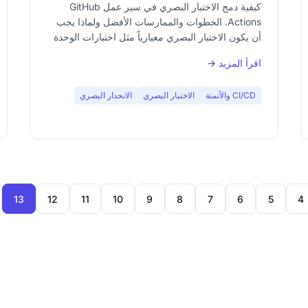
البصرية
كيفية دمج الاختبار البصري في سير عمل GitHub
Actions. الخطوات والممارسات الأفضل ولماذا يجب
أن يكون الاختبار البصري معيارياً مثل اختبارات الوحدة
في CI الخاص بك.
اقرأ المزيد →
CI/CD والأتمتة
الاختبار البصري
الانحدار البصري
13
12
11
10
9
8
7
6
5
4