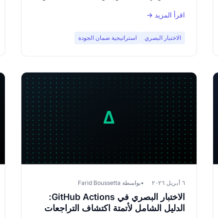
تسجيل.
اقرأ المزيد →
الاختبار البصري
استراتيجية ضمان الجودة
٦ أبريل ٢٠٢٦
بواسطة Farid Boussetta
الاختبار البصري في GitHub Actions:
الدليل الشامل لأتمتة اكتشاف التراجعات