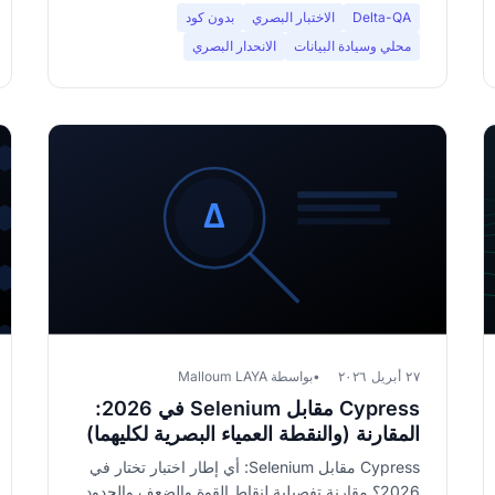
Delta-QA
الاختبار البصري
بدون كود
محلي وسيادة البيانات
الانحدار البصري
٢٧ أبريل ٢٠٢٦
بواسطة Malloum LAYA
Cypress مقابل Selenium في 2026:
المقارنة (والنقطة العمياء البصرية لكليهما)
Cypress مقابل Selenium: أي إطار اختبار تختار في
2026؟ مقارنة تفصيلية لنقاط القوة والضعف والحدود