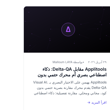
٢٩ أبريل ٢٠٢٦
بواسطة Malloum LAYA
Applitools مقابل Delta-QA: ذكاء
اصطناعي بصري أم محرك حتمي بدون
كود؟
Applitools يهيمن على الاختبار البصري بـ Visual AI.
Delta-QA يقدم محرك مقارنة بصرية حتمي بدون
كود، مجاني ومحلي. مقارنة تفصيلية: ذكاء اصطناعي
مقابل حتمي، سحابة مقابل محلي، مؤسسات مقابل
اقرأ المزيد →
متاح للجميع.