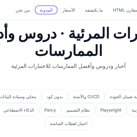
قارن HTML
ما نكتشفه
الأسعار
المدونة
من نحن
ارات المرئية · دروس و
الممارسات
أخبار ودروس وأفضل الممارسات للاختبارات المرئية
ية ضمان الجودة
CI/CD والأتمتة
بدون كود
محلي وسيادة البيانات
نية
Playwright
نظام التصميم
Percy
الذكاء الاصطناعي
اختبار لقطات الشاشة