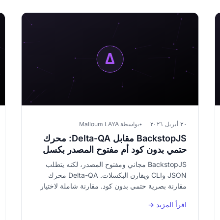
٣٠ أبريل ٢٠٢٦
بواسطة Malloum LAYA
BackstopJS مقابل Delta-QA: محرك
حتمي بدون كود أم مفتوح المصدر بكسل
ببكسل؟
BackstopJS مجاني ومفتوح المصدر، لكنه يتطلب
JSON وCLI ويقارن البكسلات. Delta-QA محرك
مقارنة بصرية حتمي بدون كود. مقارنة شاملة لاختيار
أداة الاختبار البصري المناسبة.
اقرأ المزيد →