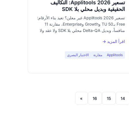
تسعير Applitools 2026: التكاليف
الحقيقية وبديل محلي بلا SDK
تسعير Applitools 2026 غير معلن؟ نعيد بناء الأرقام:
Free بـ50 TU وGrowth وEnterprise، مقارنة 11
منافساً، وبديل Delta-QA محلي بلا SDK ولا عقد ولا
تسجيل.
اقرأ المزيد →
Applitools
مقارنة
الاختبار البصري
»
16
15
14