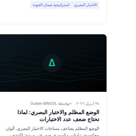
الاختبار البصري
استراتيجية ضمان الجودة
٢٨ أبريل ٢٠٢٦
بواسطة Gulben BINGOL
الوضع المظلم والاختبار البصري: لماذا
تحتاج ضعف عدد الاختبارات
الوضع المظلم يضاعف مساحات الاختبار البصري. ألوان
معكوسة، تباينات مكسورة، صور غير مرئية: اكتشف