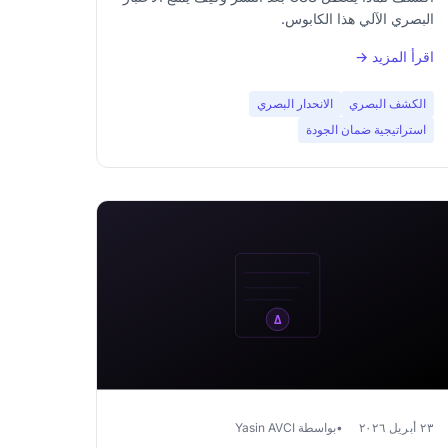
البصري الآلي هذا الكابوس.
اقرأ المزيد →
الكشف البصري
الانحدار البصري
استراتيجية ضمان الجودة
٢٣ أبريل ٢٠٢٦
بواسطة Yasin AVCI