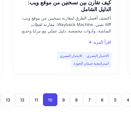
كيف تقارن بين نسختين من موقع ويب:
الدليل الشامل
اكتشف أفضل الطرق لمقارنة نسختين من موقع ويب:
diff نصي، Wayback Machine، مقارنة لقطات
الشاشة، وأدوات مخصصة. دليل عملي مع مزايا وحدود
كل نهج.
اقرأ المزيد →
الاختبار البصري
الانحدار البصري
استراتيجية ضمان الجودة
13
12
11
10
9
8
7
6
5
4