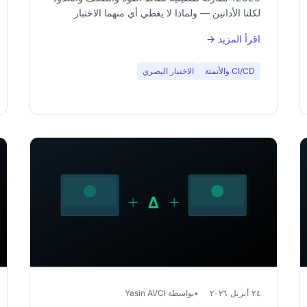
لكلتا الأداتين — ولماذا لا يغطي أي منهما الاختبار
البصري.
اقرأ المزيد →
CI/CD والأتمتة
الاختبار البصري
٢٤ أبريل ٢٠٢٦
بواسطة Yasin AVCI