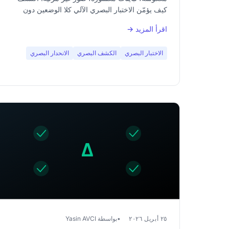
كيف يؤمّن الاختبار البصري الآلي كلا الوضعين دون
مضاعفة عبء عملك.
اقرأ المزيد →
الاختبار البصري
الكشف البصري
الانحدار البصري
٢٥ أبريل ٢٠٢٦
بواسطة Yasin AVCI