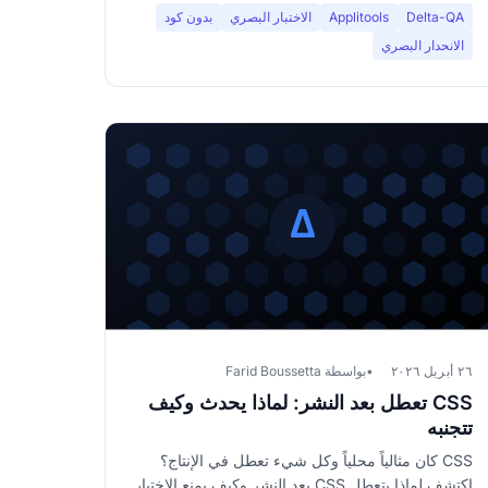
Delta-QA
Applitools
الاختبار البصري
بدون كود
الانحدار البصري
٢٦ أبريل ٢٠٢٦
بواسطة Farid Boussetta
CSS تعطل بعد النشر: لماذا يحدث وكيف
تتجنبه
CSS كان مثالياً محلياً وكل شيء تعطل في الإنتاج؟
اكتشف لماذا يتعطل CSS بعد النشر وكيف يمنع الاختبار