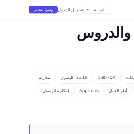
العربية
تسجيل الدخول
وصول مجاني
ت والدروس
انات
Delta-QA
الكشف البصري
مقارنة
أطر العمل
Applitools
إمكانية الوصول