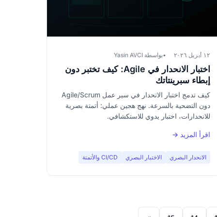
١٢ أبريل ٢٠٢٦
بواسطة Yasin AVCI
اختبار الانحدار في Agile: كيف تختبر دون
إبطاء سبرينتاتك
كيف تدمج اختبار الانحدار في سير عمل Agile/Scrum
دون التضحية بالسرعة. نهج هجين عملي: أتمتة بصرية
للانحدارات، اختبار يدوي للاستكشافي.
اقرأ المزيد →
الانحدار البصري
الاختبار البصري
CI/CD والأتمتة