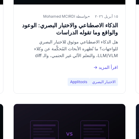
١٥ أبريل ٢٠٢٦
بواسطة Mohamed MCIRDI
الذكاء الاصطناعي والاختبار البصري: الوعود
والواقع وما تقوله الدراسات
هل الذكاء الاصطناعي موثوق للاختبار البصري
للواجهات؟ ما تُظهره الأبحاث المُحكَّمة عن وكلاء
LLM/VLM، والتعلم الآلي غير الحتمي، والـ diff
الإدراكي — ولماذا الحتمي أولاً والذكاء الاصطناعي
اقرأ المزيد →
كمكمّل.
الاختبار البصري
Applitools