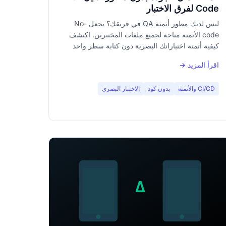
Code لفرق الاختبار
ليس لديك مطور أتمتة QA في فريقك؟ يجعل No-
code الأتمتة متاحة لجميع ملفات المختبرين. اكتشف
كيفية أتمتة اختباراتك البصرية دون كتابة سطر واحد
من الكود.
اقرأ المزيد →
CI/CD والأتمتة
بدون كود
الاختبار البصري