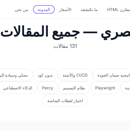
قارن HTML
ما نكتشفه
الأسعار
المدونة
من نحن
لبصري — جميع المقالا
131 مقالات
تيجية ضمان الجودة
CI/CD والأتمتة
بدون كود
محلي وسيادة البي
نية
Playwright
نظام التصميم
Percy
الذكاء الاصطناعي
اختبار لقطات الشاشة