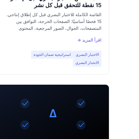
15 نقطة للتحقق قبل كل نشر
القائمة الكاملة للاختبار البصري قبل كل إطلاق إنتاجي.
15 فحصًا أساسيًا: الصفحات الحرجة، التوافق بين
المتصفحات، الجوال، الصور المرجعية، المحتوى
الديناميكي، النماذج، مسار الشراء. المقال الذي
اقرأ المزيد →
سيحفظه فريق QA لديك.
الاختبار البصري
استراتيجية ضمان الجودة
الانحدار البصري