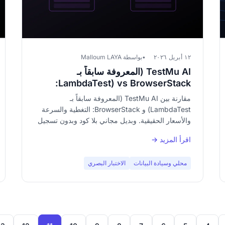
١٢ أبريل ٢٠٢٦
بواسطة Malloum LAYA
TestMu AI (المعروفة سابقاً بـ
LambdaTest) vs BrowserStack:
عندما يكون كلاهما أكثر من اللازم
مقارنة بين TestMu AI (المعروفة سابقاً بـ
LambdaTest) و BrowserStack: التغطية والسرعة
والأسعار الحقيقية. وبديل مجاني بلا كود وبدون تسجيل
للاختبار المرئي يغنيك عن المنصتين.
اقرأ المزيد →
محلي وسيادة البيانات
الاختبار البصري