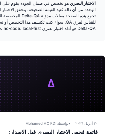
الاختبار البصري
هو تخصص في ضمان الجودة يقوم على المقار
الوحدة من أن دالة تُعيد القيمة الصحيحة، يتحقق الاختبار
للقياس لفرق QA. سواء كنت تكتشف هذا التخصص أو تسعى إلى تصنيع ممارستك، ستجد هنا الأدلة والمقارنات والآراء للتقدّم.
Delta-QA هو أداة اختبار بصري desktop، no-code، local-first — هدف هذه المدوّنة هو أيضاً مشاركة نقاط القوة والحدود لكل مقاربة بصدق، دون إخفاء المفاضلات.
٢٠ أبريل ٢٠٢٦
بواسطة Mohamed MCIRDI
قائمة فحص الاختبار البصري قبل الإصدار: