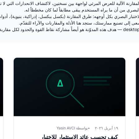
نة الآلية للعرض المرئي لواجهة بين نسختين، لاكتشاف الانحدارات التي لا تراه
 البصري من أن ما يراه المستخدم يبقى مطابقاً لما كان مخططاً له.
١٩ أبريل ٢٠٢٦
بواسطة Yasin AVCI
كيف تحسب عائد الاستثمار للاختبار