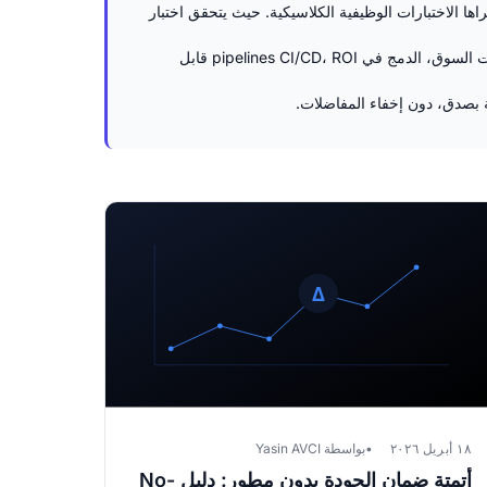
ا الاختبارات الوظيفية الكلاسيكية. حيث يتحقق اختبار
تجمع هذه الصفحة مقالات مدوّنة Delta-QA المخصصة للاختبار البصري بكل أوجهه: طرق المقارنة (بكسل ببكسل، إدراكية، بنيوية)، أدوات السوق، الدمج في pipelines CI/CD، ROI قابل
١٨ أبريل ٢٠٢٦
بواسطة Yasin AVCI
أتمتة ضمان الجودة بدون مطور: دليل No-