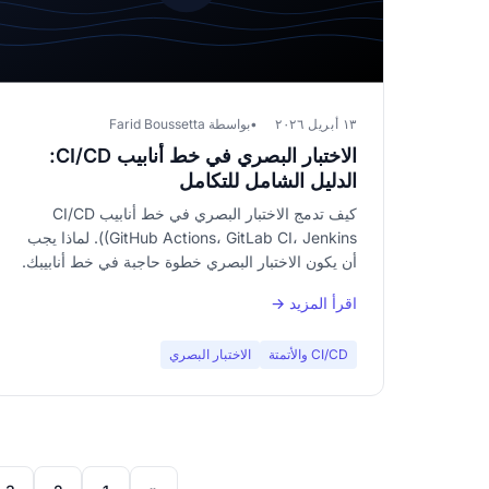
١٣ أبريل ٢٠٢٦
بواسطة Farid Boussetta
الاختبار البصري في خط أنابيب CI/CD:
الدليل الشامل للتكامل
كيف تدمج الاختبار البصري في خط أنابيب CI/CD
(GitHub Actions، GitLab CI، Jenkins). لماذا يجب
أن يكون الاختبار البصري خطوة حاجبة في خط أنابيبك.
اقرأ المزيد →
CI/CD والأتمتة
الاختبار البصري